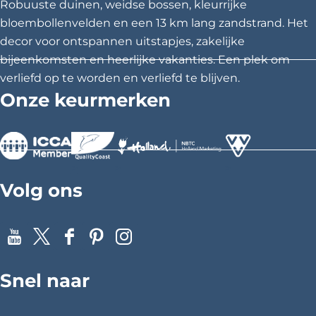
Robuuste duinen, weidse bossen, kleurrijke
o
u
bloembollenvelden en een 13 km lang zandstrand. Het
t
decor voor ontspannen uitstapjes, zakelijke
bijeenkomsten en heerlijke vakanties. Een plek om
verliefd op te worden en verliefd te blijven.
Onze keurmerken
>
>
>
Volg ons
Y
X
F
P
I
o
a
i
n
Snel naar
u
c
n
s
T
e
t
t