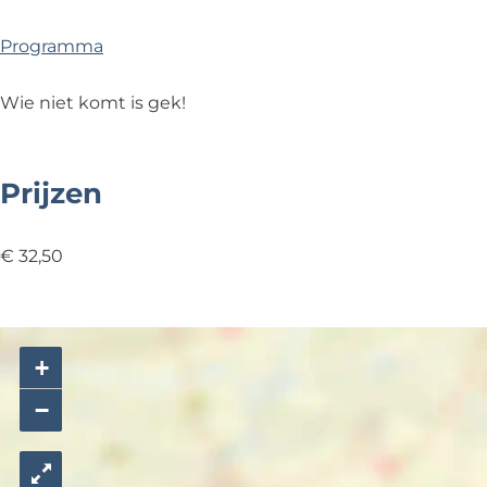
t
u
u
i
t
t
j
Programma
k
e
Wie niet komt is gek!
r
h
o
Prijzen
u
t
€ 32,50
+
−