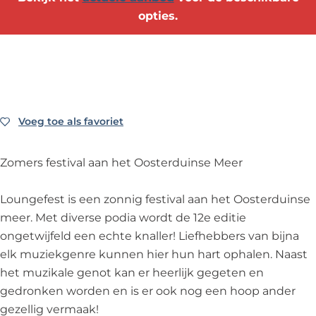
s
e
e
-
L
opties.
t
s
s
N
o
-
t
t
o
u
N
-
-
o
n
o
N
N
r
g
o
o
o
d
e
r
o
o
w
Voeg toe als favoriet
Voeg toe als favoriet
f
d
r
r
i
e
w
d
d
j
s
Zomers festival aan het Oosterduinse Meer
i
w
w
k
t
j
i
i
e
-
Loungefest is een zonnig festival aan het Oosterduinse
k
j
j
r
N
meer. Met diverse podia wordt de 12e editie
e
k
k
h
o
ongetwijfeld een echte knaller! Liefhebbers van bijna
r
e
e
o
o
elk muziekgenre kunnen hier hun hart ophalen. Naast
h
r
r
u
r
het muzikale genot kan er heerlijk gegeten en
o
h
h
t
d
gedronken worden en is er ook nog een hoop ander
u
o
o
w
gezellig vermaak!