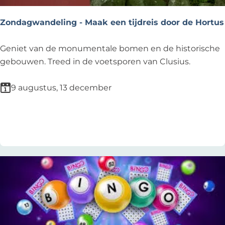
s
t
Zondagwandeling - Maak een tijdreis door de Hortus
i
v
Z
Geniet van de monumentale bomen en de historische
a
o
gebouwen. Treed in de voetsporen van Clusius.
l
n
N
d
9 augustus, 13 december
o
a
o
g
Voeg toe als favoriet
Voeg toe als favoriet
r
w
d
a
w
n
i
d
j
e
k
l
e
i
r
n