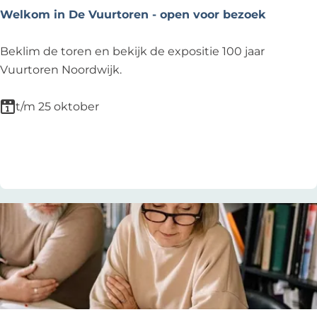
d
i
Welkom in De Vuurtoren - open voor bezoek
o
l
o
s
W
Beklim de toren en bekijk de expositie 100 jaar
r
e
Vuurtoren Noordwijk.
d
l
e
k
t/m 25 oktober
H
o
o
m
Voeg toe als favoriet
Voeg toe als favoriet
r
i
t
n
u
D
s
e
V
u
u
r
t