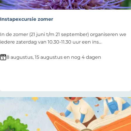
e
s
c
Instapexcursie zomer
h
i
I
In de zomer (21 juni t/m 21 september) organiseren we
l
n
iedere zaterdag van 10.30-11.30 uur een ins...
d
s
e
t
8 augustus, 15 augustus en nog 4 dagen
r
a
e
p
Voeg toe als favoriet
Voeg toe als favoriet
n
e
-
x
D
c
e
u
T
r
u
s
l
i
p