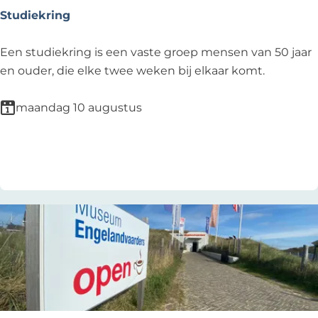
o
Studiekring
r
e
S
Een studiekring is een vaste groep mensen van 50 jaar
n
t
en ouder, die elke twee weken bij elkaar komt.
-
u
o
d
maandag 10 augustus
p
i
e
e
Voeg toe als favoriet
Voeg toe als favoriet
n
k
v
r
o
i
o
n
r
g
b
e
z
o