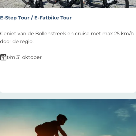
o
p
E-Step Tour / E-Fatbike Tour
:
E
Geniet van de Bollenstreek en cruise met max 25 km/h
-
door de regio.
S
t
t/m 31 oktober
e
p
Voeg toe als favoriet
Voeg toe als favoriet
T
o
u
r
/
E
-
F