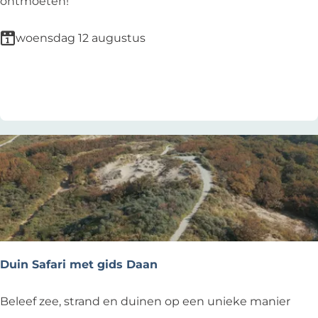
a
ontmoeten!
a
n
woensdag 12 augustus
d
a
Voeg toe als favoriet
Voeg toe als favoriet
g
s
c
h
i
l
d
e
r
s
Duin Safari met gids Daan
w
e
D
Beleef zee, strand en duinen op een unieke manier
e