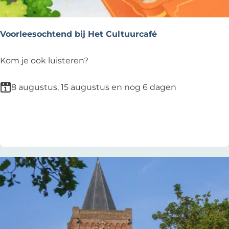
e
e
z
r
o
Voorleesochtend bij Het Cultuurcafé
i
m
j
e
V
Kom je ook luisteren?
r
o
o
8 augustus, 15 augustus en nog 6 dagen
r
l
Voeg toe als favoriet
Voeg toe als favoriet
e
e
s
o
c
h
t
e