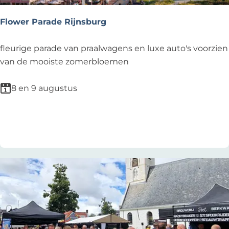
f
d
é
e
Flower Parade Rijnsburg
J
e
F
fleurige parade van praalwagens en luxe auto's voorzien
r
l
van de mooiste zomerbloemen
o
o
e
w
8 en 9 augustus
n
e
s
r
Voeg toe als favoriet
Voeg toe als favoriet
k
P
e
a
r
r
k
a
d
e
R
i