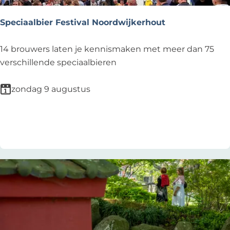
j
n
Speciaalbier Festival Noordwijkerhout
s
b
S
14 brouwers laten je kennismaken met meer dan 75
u
p
verschillende speciaalbieren
r
e
g
c
zondag 9 augustus
i
a
Voeg toe als favoriet
Voeg toe als favoriet
a
l
b
i
e
r
F
e