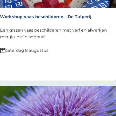
n
N
B
o
e
Workshop vaas beschilderen - De Tulperij
o
d
r
r
W
Een glazen vaas beschilderen met verf en afwerken
d
i
o
met (kunst)bladgoud.
w
j
r
i
f
k
zaterdag 8 augustus
j
s
k
h
Voeg toe als favoriet
Voeg toe als favoriet
o
p
v
a
a
s
b