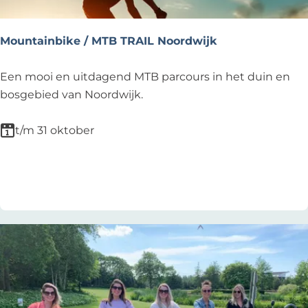
a
t
Mountainbike / MTB TRAIL Noordwijk
b
i
M
Een mooi en uitdagend MTB parcours in het duin en
k
o
bosgebied van Noordwijk.
e
u
T
n
t/m 31 oktober
o
t
u
a
Voeg toe als favoriet
Voeg toe als favoriet
r
i
n
b
i
k
e
/