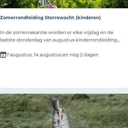
-
S
P
Zomerrondleiding Sterrewacht (kinderen)
E
V
Z
In de zomervakantie worden er elke vrijdag en de
|
o
laatste donderdag van augustus kinderrondleiding...
N
m
o
e
7 augustus, 14 augustus en nog 2 dagen
o
r
r
r
Voeg toe als favoriet
Voeg toe als favoriet
d
o
w
n
i
d
j
l
k
e
E
i
v
d
e