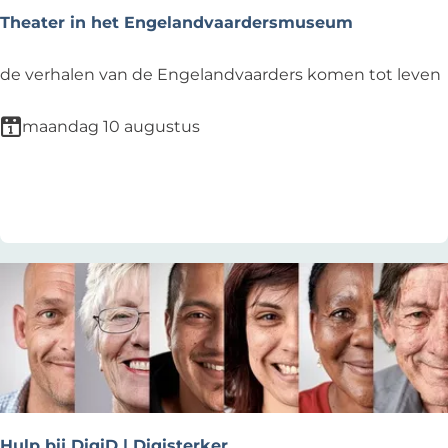
e
Theater in het Engelandvaardersmuseum
k
T
de verhalen van de Engelandvaarders komen tot leven
h
e
maandag 10 augustus
a
t
Voeg toe als favoriet
Voeg toe als favoriet
e
r
i
n
h
e
t
E
n
g
Hulp bij DigiD | Digisterker