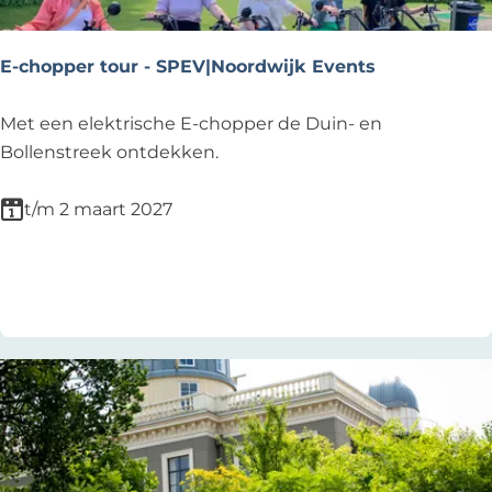
M
T
B
E-chopper tour - SPEV|Noordwijk Events
T
R
E
Met een elektrische E-chopper de Duin- en
A
-
Bollenstreek ontdekken.
I
c
L
h
t/m 2 maart 2027
N
o
o
p
Voeg toe als favoriet
Voeg toe als favoriet
o
p
r
e
d
r
w
t
i
o
j
u
k
r