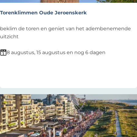
n
d
Torenklimmen Oude Jeroenskerk
b
i
T
beklim de toren en geniet van het adembenemende
j
o
uitzicht
H
r
e
e
8 augustus, 15 augustus en nog 6 dagen
t
n
C
k
Voeg toe als favoriet
Voeg toe als favoriet
u
l
l
i
t
m
u
m
u
e
r
n
c
O
a
u