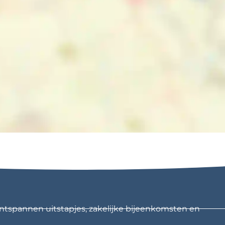
ntspannen uitstapjes, zakelijke bijeenkomsten en