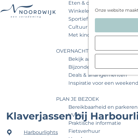
Eten & drinken
Onze website maak
Winkelen
Sportief & actief
G
Cultuur & musea
a
Met kinderen
n
a
OVERNACHTEN
a
Bekijk aanbod
r
Bijzonder overnachten
d
Deals & arrangementen
e
Inspiratie voor een weeken
h
o
PLAN JE BEZOEK
m
Bereikbaarheid en parkeren
e
Klaverjassen bij Harbourl
VVV's
p
Praktische informatie
a
Fietsverhuur
Harbourlights
g