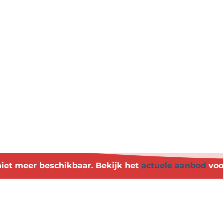
s niet meer beschikbaar. Bekijk het
actuele aanbod
voo