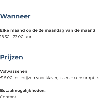
t
h
g
s
t
h
Wanneer
s
t
s
Elke maand op de 2e maandag van de maand
18.30 - 23.00 uur
Prijzen
Volwassenen
€ 5,00 Inschrijven voor klaverjassen + consumptie.
Betaalmogelijkheden:
Contant