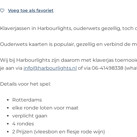
e
s
a
j
e
n
s
s
a
n
Voeg toe als favoriet
Voeg toe als favoriet
b
e
s
s
b
i
n
e
s
i
Klaverjassen in Harbourlights, ouderwets gezellig, toch 
j
b
n
e
j
H
i
b
n
H
Ouderwets kaarten is populair, gezellig en verbind de
a
j
i
b
a
r
H
j
i
r
Wij bij Harbourlights zijn daarom met klaverjas toer
b
a
H
j
b
je aan via
info@harbourlights.nl
of via 06-41498338 (wha
o
r
a
H
o
u
b
r
a
u
Details voor het spel:
r
o
b
r
r
l
u
o
b
l
Rotterdams
i
r
u
o
i
elke ronde loten voor maat
g
l
r
u
g
verplicht gaan
h
i
l
r
h
4 rondes
t
g
i
l
t
2 Prijzen (vleesbon en flesje rode wijn)
s
h
g
i
s