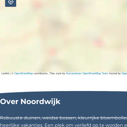
Leaflet
|
©
OpenStreetMap
contributors, Tiles style by
Humanitarian OpenStreetMap Team
hosted by
Ope
Over Noordwijk
Robuuste duinen, weidse bossen, kleurrijke bloembolle
heerlijke vakanties. Een plek om verliefd op te worden en