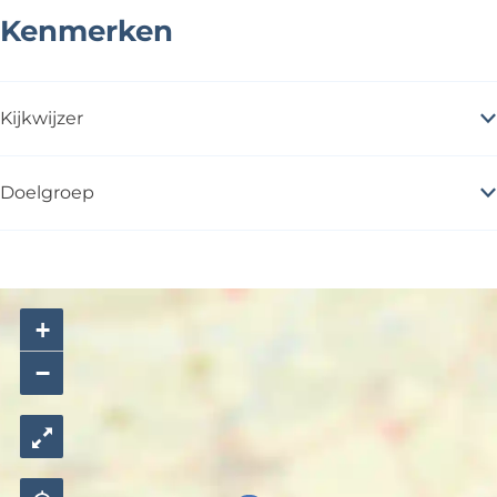
s
t
Kenmerken
s
Kijkwijzer
Doelgroep
+
−