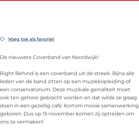
n
h
e
B
n
o
d
i
h
e
d
k
H
n
i
h
H
H
a
d
n
i
a
a
r
H
d
n
r
r
Voeg toe als favoriet
Voeg toe als favoriet
b
a
H
d
b
b
o
r
a
H
o
o
De nieuwste Coverband van Noordwijk!
u
b
r
a
u
u
r
o
b
r
r
r
Right Behind is een coverband uit de streek. Bijna alle
l
u
o
b
l
l
leden van de band zitten op een muziekopleiding of
i
r
u
o
i
i
een conservatorium. Deze muzikale genialiteit moet
g
l
r
u
g
g
ook ten gehore gebracht worden en dat wilde ze graag
h
i
l
r
h
h
doen in een gezellig cafe. Kortom mooie samenwerking
t
g
i
l
t
t
geboren. Dus op 15 november komen zij optreden om
s
h
g
i
s
s
ons te vermaken!
t
h
g
s
t
h