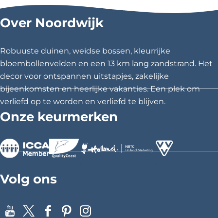
l
l
l
Over Noordwijk
d
d
d
e
e
e
z
z
z
Robuuste duinen, weidse bossen, kleurrijke
e
e
e
bloembollenvelden en een 13 km lang zandstrand. Het
p
p
p
decor voor ontspannen uitstapjes, zakelijke
a
a
a
bijeenkomsten en heerlijke vakanties. Een plek om
g
g
g
verliefd op te worden en verliefd te blijven.
i
i
i
Onze keurmerken
n
n
n
a
a
a
o
o
o
p
p
p
>
>
>
F
X
P
Volg ons
a
i
c
n
e
t
Y
X
F
P
I