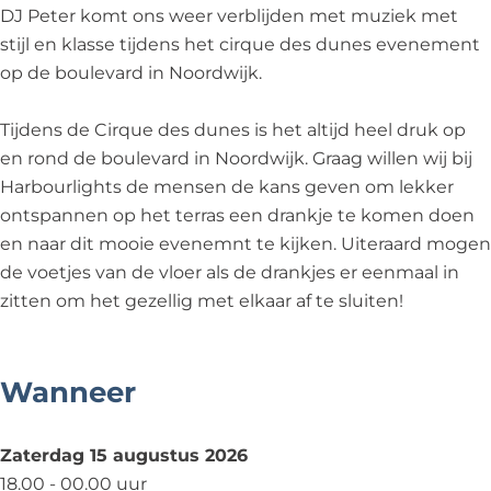
u
g
r
a
u
DJ Peter komt ons weer verblijden met muziek met
d
o
g
r
d
stijl en klasse tijdens het cirque des dunes evenement
u
o
g
op de boulevard in Noordwijk.
d
u
o
d
u
Tijdens de Cirque des dunes is het altijd heel druk op
d
en rond de boulevard in Noordwijk. Graag willen wij bij
Harbourlights de mensen de kans geven om lekker
ontspannen op het terras een drankje te komen doen
en naar dit mooie evenemnt te kijken. Uiteraard mogen
de voetjes van de vloer als de drankjes er eenmaal in
zitten om het gezellig met elkaar af te sluiten!
Wanneer
Zaterdag 15 augustus 2026
18.00 - 00.00 uur