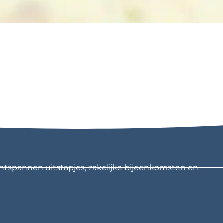
ntspannen uitstapjes, zakelijke bijeenkomsten en