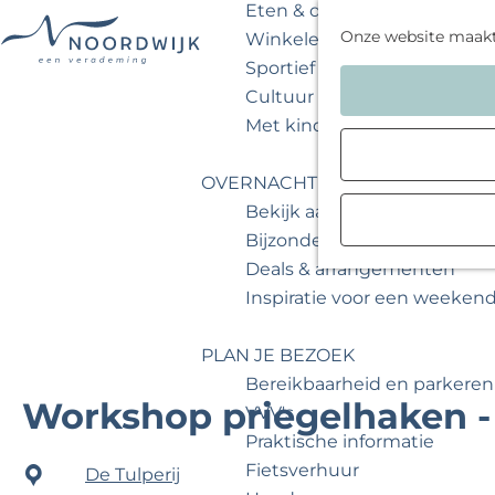
Eten & drinken
Onze website maak
Winkelen
Sportief & actief
G
Cultuur & musea
a
Met kinderen
n
a
OVERNACHTEN
a
Bekijk aanbod
r
Bijzonder overnachten
d
Deals & arrangementen
e
Inspiratie voor een weeken
h
o
PLAN JE BEZOEK
m
Bereikbaarheid en parkeren
e
Workshop priegelhaken - 
VVV's
p
Praktische informatie
a
Fietsverhuur
De Tulperij
g