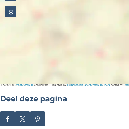
Leaflet
|
©
OpenStreetMap
contributors, Tiles style by
Humanitarian OpenStreetMap Team
hosted by
Ope
Deel deze pagina
D
D
D