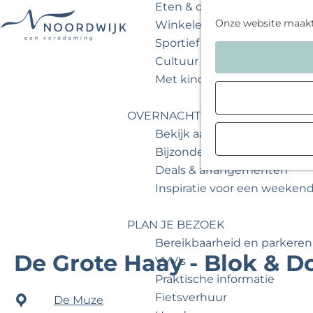
Eten & drinken
Onze website maak
Winkelen
Sportief & actief
G
Cultuur & musea
a
Met kinderen
n
a
OVERNACHTEN
a
Bekijk aanbod
r
Bijzonder overnachten
d
Deals & arrangementen
e
Inspiratie voor een weeken
h
o
PLAN JE BEZOEK
m
Bereikbaarheid en parkeren
e
De Grote Haay - Blok & Do
VVV's
p
Praktische informatie
a
Fietsverhuur
De Muze
g