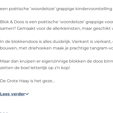
-
a
a
H
-
B
y
a
a
B
een poëtische ‘woordeloze’ grappige kindervoorstelling
l
-
y
a
l
o
B
-
y
o
Blok & Doos is een poëtische ‘woordeloze’ grappige voors
k
l
B
-
k
samen? Gemaakt voor de allerkleinsten, maar geschikt 
&
o
l
B
&
D
k
o
l
D
In de blokkendoos is alles duidelijk. Vierkant is vierkan
o
&
k
o
o
bouwen, met driehoeken maak je prachtige tangram-vor
o
D
&
k
o
s
o
D
&
s
Maar dan kruipen er eigenzinnige blokken de doos bi
(
o
o
D
(
zetten de boel letterlijk op z’n kop!
2
s
o
o
2
+
(
s
o
+
De Grote Haay is het geze…
)
2
(
s
)
+
2
(
Lees verder
)
+
2
)
+
)