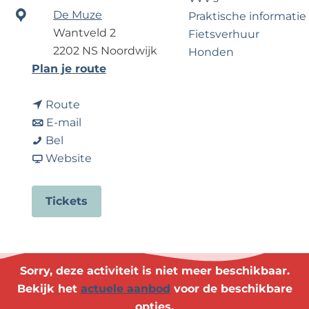
?
e
De Muze
Praktische informatie
Wantveld 2
Fietsverhuur
2202 NS Noordwijk
Honden
n
Plan je route
a
Voor partners
n
a
Route
Zakelijk Noordwijk
a
n
r
E-mail
Travel Trade
D
a
a
D
Bel
a
r
a
v
a
Website
n
D
r
a
n
s
a
D
n
s
Tickets
v
n
a
D
v
o
s
n
a
o
o
v
s
n
o
r
o
v
s
r
Sorry, deze activiteit is niet meer beschikbaar.
s
o
o
v
s
Bekijk het
actuele aanbod
voor de beschikbare
t
r
o
o
t
opties.