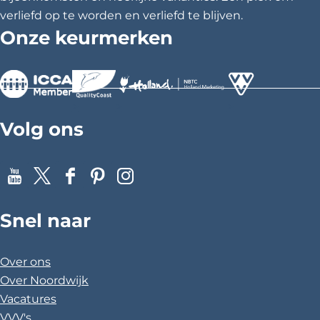
j
verliefd op te worden en verliefd te blijven.
d
Onze keurmerken
d
a
n
s
t
'
>
>
>
Volg ons
Y
X
F
P
I
o
a
i
n
Snel naar
u
c
n
s
T
e
t
t
u
b
e
a
Over ons
b
o
r
g
Over Noordwijk
e
o
e
r
Vacatures
k
s
a
VVV's