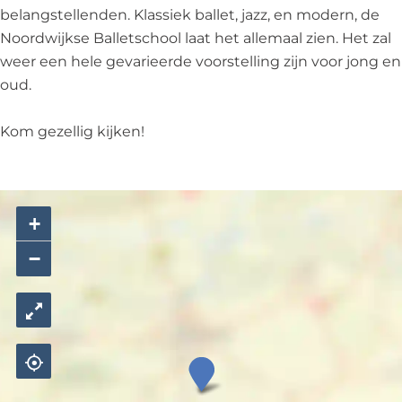
i
e
d
r
i
belangstellenden. Klassiek ballet, jazz, en modern, de
j
t
e
d
j
Noordwijk­se Balletschool laat het alle­maal zien. Het zal
d
i
t
e
d
weer een hele gevarieerde voorstelling zijn voor jong en
d
j
i
t
d
oud.
a
d
j
i
a
n
d
d
j
n
Kom gezellig kijken!
s
a
d
d
s
t
n
a
d
t
'
s
n
a
'
t
s
n
+
'
t
s
−
'
t
'
D
a
n