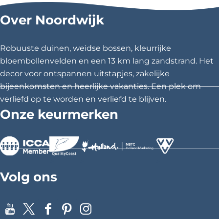
l
l
l
D
Over Noordwijk
e
d
d
d
T
e
e
e
u
z
z
z
l
Robuuste duinen, weidse bossen, kleurrijke
p
e
e
e
bloembollenvelden en een 13 km lang zandstrand. Het
e
p
p
p
r
decor voor ontspannen uitstapjes, zakelijke
i
a
a
a
bijeenkomsten en heerlijke vakanties. Een plek om
j
g
g
g
verliefd op te worden en verliefd te blijven.
i
i
i
Onze keurmerken
n
n
n
a
a
a
o
o
o
p
p
p
>
>
>
F
X
P
Volg ons
a
i
c
n
e
t
Y
X
F
P
I