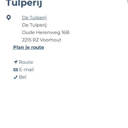
Tulperij
e
De Tulperij
De Tulperij
Oude Herenweg 16B
2215 RZ Voorhout
n
Plan je route
a
n
a
Route
a
n
r
E-mail
N
a
a
N
Bel
a
r
a
a
t
N
r
t
i
a
N
i
o
t
a
o
n
i
t
n
a
o
i
a