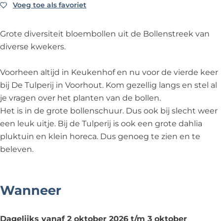
l
n
o
l
Voeg toe als favoriet
Voeg toe als favoriet
e
a
n
e
B
l
a
B
Grote diversiteit bloembollen uit de Bollenstreek van
l
e
l
l
diverse kwekers.
o
B
e
o
e
l
B
e
Voorheen altijd in Keukenhof en nu voor de vierde keer
m
o
l
m
bij De Tulperij in Voorhout. Kom gezellig langs en stel al
b
e
o
b
je vragen over het planten van de bollen.
o
m
e
o
Het is in de grote bollenschuur. Dus ook bij slecht weer
l
b
m
l
een leuk uitje. Bij de Tulperij is ook een grote dahlia
l
o
b
l
pluktuin en klein horeca. Dus genoeg te zien en te
e
l
o
e
beleven.
n
l
l
n
m
e
l
m
a
n
e
a
Wanneer
r
m
n
r
k
a
m
k
Dagelijks vanaf 2 oktober 2026 t/m 3 oktober
t
r
a
t