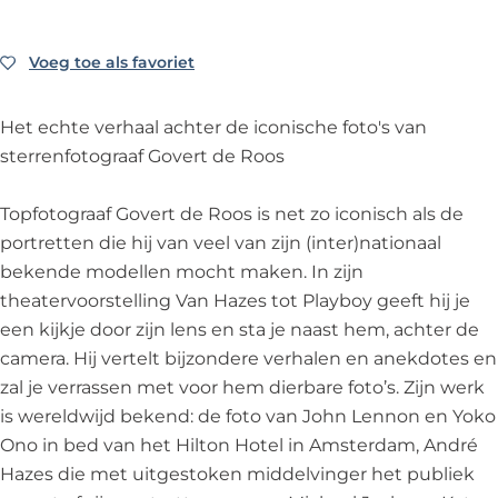
t
e
z
a
t
o
s
e
z
o
t
t
s
e
t
Voeg toe als favoriet
Voeg toe als favoriet
P
o
t
s
P
l
t
o
t
l
Het echte verhaal achter de iconische foto's van
a
P
t
o
a
sterrenfotograaf Govert de Roos
y
l
P
t
y
b
a
l
P
b
Topfotograaf Govert de Roos is net zo iconisch als de
o
y
a
l
o
portretten die hij van veel van zijn (inter)nationaal
y
b
y
a
y
bekende modellen mocht maken. In zijn
-
o
b
y
-
theatervoorstelling Van Hazes tot Playboy geeft hij je
f
y
o
b
f
een kijkje door zijn lens en sta je naast hem, achter de
o
-
y
o
o
camera. Hij vertelt bijzondere verhalen en anekdotes en
t
f
-
y
t
zal je verrassen met voor hem dierbare foto’s. Zijn werk
o
o
f
-
o
is wereldwijd bekend: de foto van John Lennon en Yoko
g
t
o
f
g
Ono in bed van het Hilton Hotel in Amsterdam, André
r
o
t
o
r
Hazes die met uitgestoken middelvinger het publiek
a
g
o
t
a