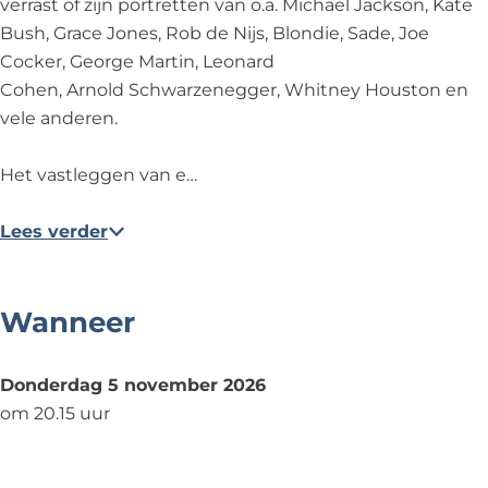
verrast of zijn portretten van o.a. Michael Jackson, Kate
a
r
g
o
a
Bush, Grace Jones, Rob de Nijs, Blondie, Sade, Joe
f
a
r
g
f
Cocker, George Martin, Leonard
G
a
a
r
G
Cohen, Arnold Schwarzenegger, Whitney Houston en
o
f
a
a
o
vele anderen.
v
G
f
a
v
e
o
G
f
e
Het vastleggen van e…
r
v
o
G
r
t
e
v
o
t
Lees verder
d
r
e
v
d
e
t
r
e
e
R
d
t
r
R
Wanneer
o
e
d
t
o
o
R
e
d
o
Donderdag 5 november 2026
s
o
R
e
s
om 20.15 uur
o
o
R
s
o
o
s
o