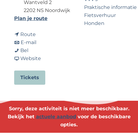
?
e
Wantveld 2
Praktische informatie
2202 NS Noordwijk
Fietsverhuur
n
Plan je route
Honden
a
n
a
Route
a
n
r
E-mail
Voor partners
O
a
a
O
Bel
Zakelijk Noordwijk
p
r
a
v
p
Website
Travel Trade
v
O
r
a
v
l
p
O
n
l
Tickets
i
v
p
O
i
e
l
v
p
e
g
i
l
v
g
e
e
i
l
e
Sorry, deze activiteit is niet meer beschikbaar.
r
g
e
i
r
Bekijk het
actuele aanbod
voor de beschikbare
s
e
g
e
s
opties.
-
r
e
g
-