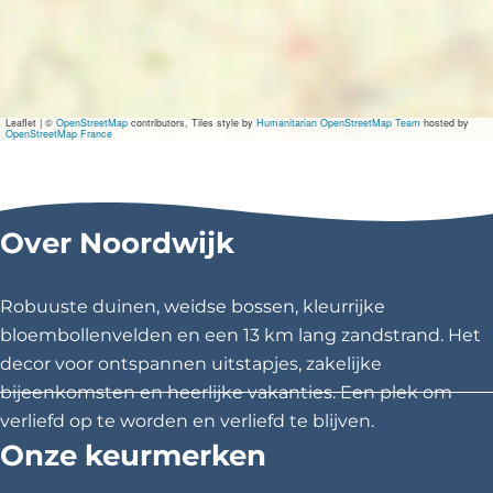
r
s
-
O
p
S
Leaflet
|
©
OpenStreetMap
contributors, Tiles style by
Humanitarian OpenStreetMap Team
hosted by
a
OpenStreetMap France
f
a
r
i
!
Over Noordwijk
Robuuste duinen, weidse bossen, kleurrijke
bloembollenvelden en een 13 km lang zandstrand. Het
decor voor ontspannen uitstapjes, zakelijke
bijeenkomsten en heerlijke vakanties. Een plek om
verliefd op te worden en verliefd te blijven.
Onze keurmerken