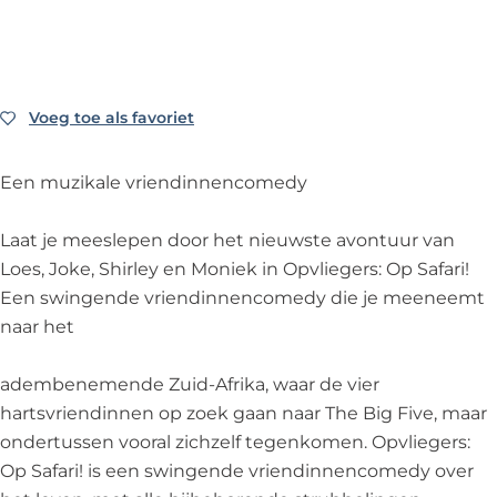
O
s
r
e
O
p
-
s
r
p
S
O
-
s
S
a
p
O
-
a
f
S
p
O
f
Voeg toe als favoriet
Voeg toe als favoriet
a
a
S
p
a
r
f
a
S
r
Een muzikale vriendinnencomedy
i
a
f
a
i
!
r
a
f
!
Laat je meeslepen door het nieuwste avontuur van
i
r
a
Loes, Joke, Shirley en Moniek in Opvliegers: Op Safari!
!
i
r
Een swingende vriendinnencomedy die je meeneemt
!
i
naar het
!
adembenemende Zuid-Afrika, waar de vier
hartsvriendinnen op zoek gaan naar The Big Five, maar
ondertussen vooral zichzelf tegenkomen. Opvliegers:
Op Safari! is een swingende vriendinnencomedy over