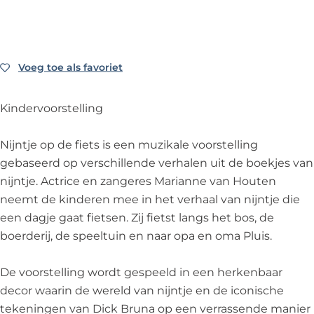
E
U
M
I
E
-
Z
U
M
-
N
E
Z
U
N
i
-
E
Z
i
Voeg toe als favoriet
Voeg toe als favoriet
j
N
-
E
j
n
i
N
-
n
Kindervoorstelling
t
j
i
N
t
j
n
j
i
j
Nijntje op de fiets is een muzikale voorstelling
e
t
n
j
e
gebaseerd op verschillende verhalen uit de boekjes van
o
j
t
n
o
nijntje. Actrice en zangeres Marianne van Houten
p
e
j
t
p
neemt de kinderen mee in het verhaal van nijntje die
d
o
e
j
d
een dagje gaat fietsen. Zij fietst langs het bos, de
e
p
o
e
e
boerderij, de speeltuin en naar opa en oma Pluis.
f
d
p
o
f
i
e
d
p
i
De voorstelling wordt gespeeld in een herkenbaar
e
f
e
d
e
decor waarin de wereld van nijntje en de iconische
t
i
f
e
t
tekeningen van Dick Bruna op een verrassende manier