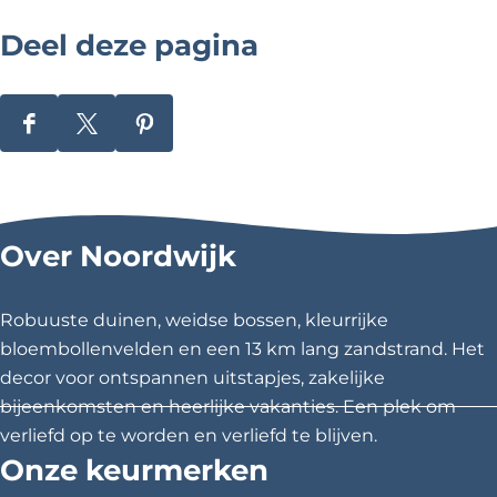
e
o
Deel deze pagina
p
d
e
f
i
D
D
D
e
e
e
e
t
s
e
e
e
-
l
l
l
K
Over Noordwijk
l
d
d
d
e
e
e
e
i
z
z
z
n
Robuuste duinen, weidse bossen, kleurrijke
A
e
e
e
bloembollenvelden en een 13 km lang zandstrand. Het
m
p
p
p
s
decor voor ontspannen uitstapjes, zakelijke
t
a
a
a
bijeenkomsten en heerlijke vakanties. Een plek om
e
g
g
g
r
verliefd op te worden en verliefd te blijven.
d
i
i
i
Onze keurmerken
a
n
n
n
m