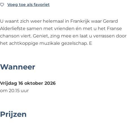
r
d
l
A
r
Voeg toe als favoriet
Voeg toe als favoriet
l
e
d
l
l
i
r
e
d
i
U waant zich weer helemaal in Frankrijk waar Gerard
e
l
r
e
e
Alderliefste samen met vrienden én met u het Franse
f
i
l
r
f
chanson viert. Geniet, zing mee en laat u verrassen door
s
e
i
l
s
het achtkoppige muzikale gezelschap. E
t
f
e
i
t
e
s
f
e
e
&
t
s
f
&
Wanneer
F
e
t
s
F
r
&
e
t
r
Vrijdag 16 oktober 2026
i
F
&
e
i
om 20.15 uur
e
r
F
&
e
n
i
r
F
n
d
e
i
r
d
Prijzen
s
n
e
i
s
-
d
n
e
-