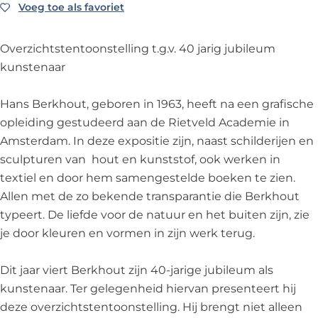
e
t
i
s
e
Voeg toe als favoriet
Voeg toe als favoriet
'
i
t
i
'
H
e
i
t
H
Overzichtstentoonstelling t.g.v. 40 jarig jubileum
a
'
e
i
a
kunstenaar
n
H
'
e
n
s
a
H
'
s
Hans Berkhout, geboren in 1963, heeft na een grafische
B
n
a
H
B
opleiding gestudeerd aan de Rietveld Academie in
e
s
n
a
e
Amsterdam. In deze expositie zijn, naast schilderijen en
r
B
s
n
r
sculpturen van hout en kunststof, ook werken in
k
e
B
s
k
textiel en door hem samengestelde boeken te zien.
h
r
e
B
h
Allen met de zo bekende transparantie die Berkhout
o
k
r
e
o
typeert. De liefde voor de natuur en het buiten zijn, zie
u
h
k
r
u
je door kleuren en vormen in zijn werk terug.
t
o
h
k
t
,
u
o
h
,
Dit jaar viert Berkhout zijn 40-jarige jubileum als
v
t
u
o
v
kunstenaar. Ter gelegenheid hiervan presenteert hij
e
,
t
u
e
deze overzichtstentoonstelling. Hij brengt niet alleen
e
v
,
t
e