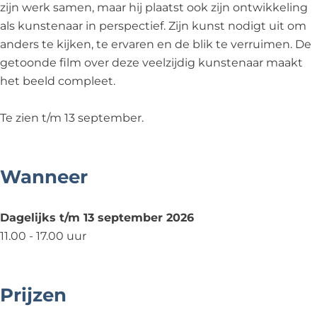
zijn werk samen, maar hij plaatst ook zijn ontwikkeling
l
e
v
,
l
als kunstenaar in perspectief. Zijn kunst nodigt uit om
z
e
e
v
z
anders te kijken, te ervaren en de blik te verruimen. De
i
l
e
e
i
getoonde film over deze veelzijdig kunstenaar maakt
j
z
l
e
j
het beeld compleet.
d
i
z
l
d
i
j
i
z
i
Te zien t/m 13 september.
g
d
j
i
g
k
i
d
j
k
u
g
i
d
u
Wanneer
n
k
g
i
n
s
u
k
g
s
Dagelijks t/m 13 september 2026
t
n
u
k
t
11.00 - 17.00 uur
e
s
n
u
e
n
t
s
n
n
a
e
t
s
a
Prijzen
a
n
e
t
a
r
a
n
e
r