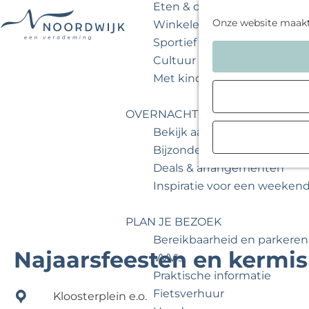
Eten & drinken
Onze website maak
Winkelen
Sportief & actief
G
Cultuur & musea
a
Met kinderen
n
a
OVERNACHTEN
a
Bekijk aanbod
r
Bijzonder overnachten
d
Deals & arrangementen
e
Inspiratie voor een weeken
h
o
PLAN JE BEZOEK
m
Bereikbaarheid en parkeren
e
Najaarsfeesten en kermis
VVV's
p
Praktische informatie
a
Fietsverhuur
Kloosterplein e.o.
g