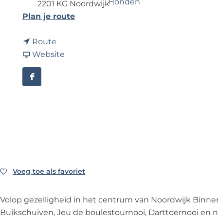
Honden
2201 KG Noordwijk
e
n
Plan je route
a
n
a
Route
a
v
r
Website
a
a
N
r
n
a
F
N
N
j
a
a
a
a
c
j
j
a
e
a
a
r
b
a
a
s
o
r
r
f
o
s
s
e
k
Voeg toe als favoriet
Voeg toe als favoriet
f
f
e
N
e
e
s
a
Volop gezelligheid in het centrum van Noordwijk Binnen 
e
e
t
j
Buikschuiven, Jeu de boulestournooi, Darttoernooi en 