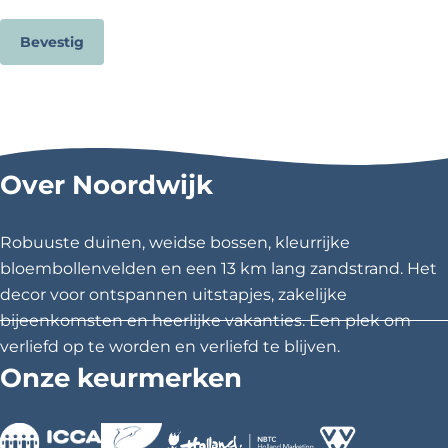
t
i
c
Bevestig
h
t
Over Noordwijk
Robuuste duinen, weidse bossen, kleurrijke
bloembollenvelden en een 13 km lang zandstrand. Het
decor voor ontspannen uitstapjes, zakelijke
bijeenkomsten en heerlijke vakanties. Een plek om
verliefd op te worden en verliefd te blijven.
Onze keurmerken