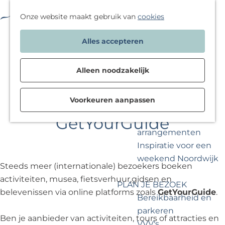
Winkelen
Sportief & actief
F
K
W
Onze website maakt gebruik van
cookies
Cultuur & musea
a
a
a
M
G
Met kinderen
Alles accepteren
v
a
t
e
a
o
r
w
n
n
OVERNACHTEN
r
t
i
u
a
Alleen noodzakelijk
Bekijk aanbod
i
l
a
Bijzonder
e
j
r
Aanmelding sessie
Voorkeuren aanpassen
overnachten
t
e
d
GetYourGuide
Deals &
e
g
e
arrangementen
n
a
h
Inspiratie voor een
a
o
weekend Noordwijk
n
m
Steeds meer (internationale) bezoekers boeken
d
e
activiteiten, musea, fietsverhuur,gidsen en
PLAN JE BEZOEK
o
p
belevenissen via online platforms zoals
GetYourGuide
.
Bereikbaarheid en
e
a
parkeren
n
g
Ben je aanbieder van activiteiten, tours of attracties en
VVV's