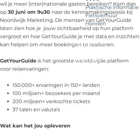
?
e
wil je meer (inter)nationale gasten bereiken? Kom dan
Praktische informatie
op
30 juni om 9u30
naar de kennismakingssessie bij
Fietsverhuur
Noordwijk Marketing. De mensen van GetYourGuide
Honden
laten zien hoe je jouw zichtbaarheid op hun platform
vergroot en hoe GetYourGuide je met data en inzichten
Voor partners
kan helpen om meer boekingen te realiseren.
Zakelijk Noordwijk
Travel Trade
GetYourGuide
is het grootste wereldwijde platform
voor reiservaringen:
150.000+ ervaringen in 150+ landen
100 miljoen+ bezoekers per maand
200 miljoen+ verkochte tickets
37 talen en valuta's
Wat kan het jou opleveren