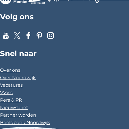
>
>
>
Volg ons
Y
X
F
P
I
o
a
i
n
Snel naar
u
c
n
s
T
e
t
t
u
b
e
a
Over ons
b
o
r
g
Over Noordwijk
e
o
e
r
Vacatures
k
s
a
VVV's
t
m
Pers & PR
Nieuwsbrief
Partner worden
Beeldbank Noordwijk