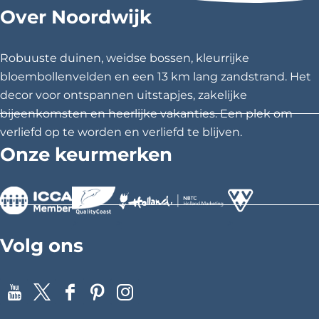
Over Noordwijk
d
d
d
e
e
e
z
z
z
Robuuste duinen, weidse bossen, kleurrijke
e
e
e
bloembollenvelden en een 13 km lang zandstrand. Het
p
p
p
decor voor ontspannen uitstapjes, zakelijke
a
a
a
bijeenkomsten en heerlijke vakanties. Een plek om
g
g
g
verliefd op te worden en verliefd te blijven.
i
i
i
Onze keurmerken
n
n
n
a
a
a
o
o
o
p
p
p
>
>
>
F
X
P
Volg ons
a
i
c
n
e
t
Y
X
F
P
I
b
e
o
a
i
n