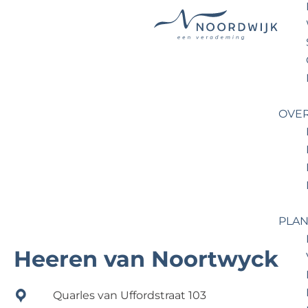
G
a
n
a
OVE
a
r
d
e
h
o
PLAN
m
e
Heeren van Noortwyck
p
a
Quarles van Uffordstraat 103
g