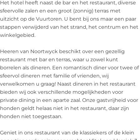
r
o
N
n
r
Het hotel heeft naast de bar en het restaurant, diverse
t
o
o
N
t
sfeervolle zalen en een groot (zonnig) terras met
w
r
o
o
w
uitzicht op de Vuurtoren. U bent bij ons maar een paar
y
t
r
o
y
stappen verwijderd van het strand, het centrum en het
c
w
t
r
c
winkelgebied.
k
y
w
t
k
c
y
w
Heeren van Noortwyck beschikt over een gezellig
k
c
y
restaurant met bar en terras, waar u zowel kunt
k
c
borrelen als dineren. Een romantisch diner voor twee of
k
sfeervol dineren met familie of vrienden, wij
verwelkomen u graag! Naast dineren in het restaurant
bieden wij ook verschillende mogelijkheden voor
private dining in een aparte zaal. Onze gastvrijheid voor
honden geldt helaas niet in het restaurant, daar zijn
honden niet toegestaan.
Geniet in ons restaurant van de klassiekers of de klein