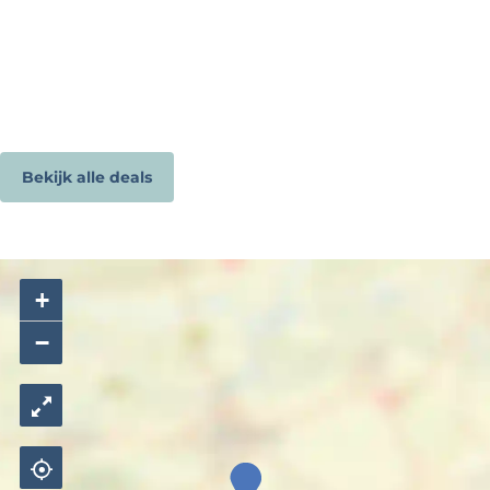
Bekijk alle deals
+
−
H
e