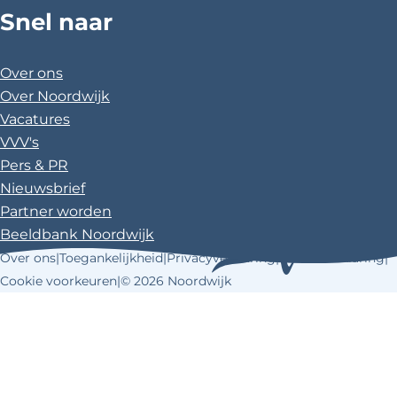
o
r
Snel naar
u
c
n
s
o
e
T
e
t
t
k
s
u
b
e
a
Over ons
t
b
o
r
g
Over Noordwijk
e
o
e
r
Vacatures
k
s
a
VVV's
t
m
Pers & PR
Nieuwsbrief
Partner worden
Beeldbank Noordwijk
Over ons
|
Toegankelijkheid
|
Privacyverklaring
|
Cookieverklaring
|
Cookie voorkeuren
|
© 2026 Noordwijk