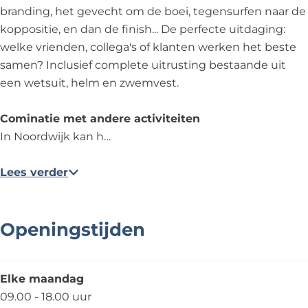
k
i
w
d
k
d
V
E
E
P
branding, het gevecht om de boei, tegensurfen naar de
-
j
i
w
-
w
/
V
V
E
koppositie, en dan de finish... De perfecte uitdaging:
E
k
j
i
E
i
N
/
/
V
welke vrienden, collega's of klanten werken het beste
v
-
k
j
v
j
o
N
N
/
samen? Inclusief complete uitrusting bestaande uit
e
E
-
k
e
k
o
o
o
N
een wetsuit, helm en zwemvest.
n
v
E
-
n
-
r
o
o
o
t
e
v
E
t
E
d
r
r
o
Cominatie met andere activiteiten
s
n
e
v
s
v
w
d
d
r
In Noordwijk kan h…
t
n
e
e
i
w
w
d
s
t
n
n
j
i
i
w
Lees verder
s
t
t
k
j
j
i
s
s
-
k
k
j
E
-
-
k
Openingstijden
v
E
E
-
e
v
v
E
n
e
e
v
Elke maandag
t
n
n
e
09.00 - 18.00 uur