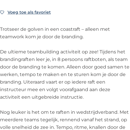
t
a
r
g
t
g
r
B
B
m
e
f
a
r
e
Voeg toe als favoriet
Voeg toe als favoriet
r
a
r
r
B
n
t
f
a
n
a
n
a
a
r
-
e
t
f
-
f
d
n
n
a
Trotseer de golven in een coastraft – alleen met
S
n
e
t
S
t
i
d
d
n
teamwork kom je door de branding.
P
-
n
e
P
e
n
i
i
d
E
S
-
n
E
n
g
n
n
i
De ultieme teambuilding activiteit op zee! Tijdens het
V
P
S
-
V
-
r
g
g
n
brandingraften leer je, in 8 persoons raftboten, als team
/
E
P
S
/
S
a
r
r
g
door de branding te komen. Alleen door goed samen te
N
V
E
P
N
P
f
a
a
r
werken, tempo te maken en te sturen kom je door de
o
/
V
E
o
E
t
f
f
a
branding. Uiteraard vaart er op iedere raft een
o
N
/
V
o
V
e
t
t
f
instructeur mee en volgt voorafgaand aan deze
r
o
N
/
r
/
n
e
e
t
activiteit een uitgebreide instructie.
d
o
o
N
d
N
-
n
n
e
w
r
o
o
w
o
S
-
-
n
Nog leuker is het om te raften in wedstrijdverband. Met
i
d
r
o
i
o
P
S
S
-
meerdere teams tegelijk, rennend vanaf het strand, op
j
w
d
r
j
r
E
P
P
S
volle snelheid de zee in. Tempo, ritme, knallen door de