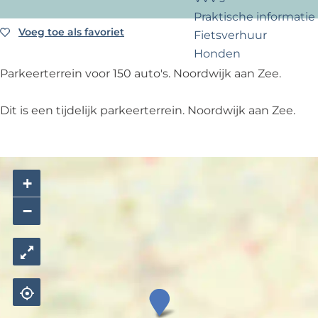
?
e
r
e
Praktische informatie
k
r
Voeg toe als favoriet
Voeg toe als favoriet
Fietsverhuur
e
e
Honden
r
n
Parkeerterrein voor 150 auto's. Noordwijk aan Zee.
e
S
Voor partners
n
c
Dit is een tijdelijk parkeerterrein. Noordwijk aan Zee.
Zakelijk Noordwijk
S
h
Travel Trade
c
o
h
o
o
l
+
o
s
−
l
t
s
r
t
a
r
a
a
t
P
a
a