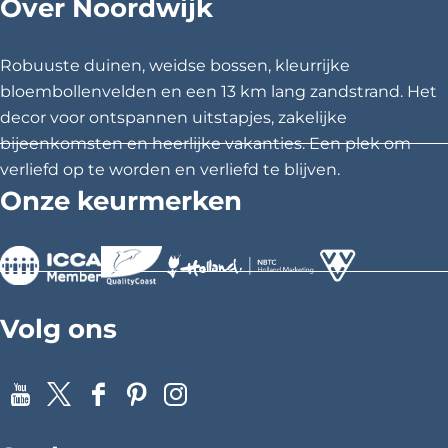
Over Noordwijk
d
d
d
e
e
e
z
z
z
Robuuste duinen, weidse bossen, kleurrijke
e
e
e
bloembollenvelden en een 13 km lang zandstrand. Het
p
p
p
decor voor ontspannen uitstapjes, zakelijke
a
a
a
bijeenkomsten en heerlijke vakanties. Een plek om
g
g
g
verliefd op te worden en verliefd te blijven.
i
i
i
Onze keurmerken
n
n
n
a
a
a
o
o
o
p
p
p
>
>
>
F
X
P
Volg ons
a
i
c
n
e
t
Y
X
F
P
I
b
e
o
a
i
n
o
r