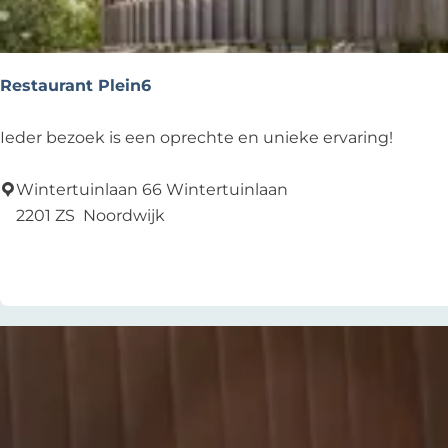
d
e
r
Restaurant Plein6
s
R
Ieder bezoek is een oprechte en unieke ervaring!
e
s
Wintertuinlaan 66 Wintertuinlaan
t
2201 ZS
Noordwijk
a
Voeg toe als favoriet
Voeg toe als favoriet
u
r
a
n
t
P
l