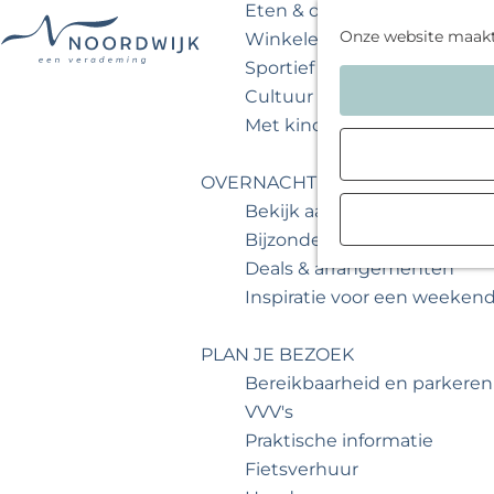
Eten & drinken
Onze website maak
Winkelen
Sportief & actief
G
Cultuur & musea
a
Met kinderen
n
a
OVERNACHTEN
a
Bekijk aanbod
r
Bijzonder overnachten
d
Deals & arrangementen
e
Inspiratie voor een weeken
h
o
PLAN JE BEZOEK
m
Bereikbaarheid en parkeren
e
VVV's
p
Praktische informatie
a
Fietsverhuur
g