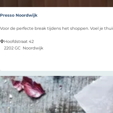
e
i
n
Presso Noordwijk
6
P
Voor de perfecte break tijdens het shoppen. Voel je thuis t
r
e
Hoofdstraat 42
s
2202 GC
Noordwijk
s
Voeg toe als favoriet
Voeg toe als favoriet
o
N
o
o
r
d
w
i