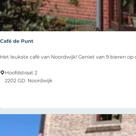
k
e
n
h
u
Café de Punt
i
s
C
Het leukste café van Noordwijk! Geniet van 9 bieren op 
j
a
e
f
Hoofdstraat 2
é
2202 GD
Noordwijk
d
Voeg toe als favoriet
Voeg toe als favoriet
e
P
u
n
t