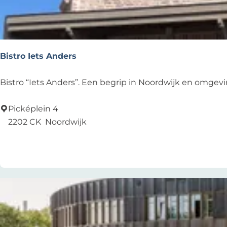
Bistro Iets Anders
B
Bistro “Iets Anders”. Een begrip in Noordwijk en omgevi
i
s
Picképlein 4
t
2202 CK
Noordwijk
r
Voeg toe als favoriet
Voeg toe als favoriet
o
I
e
t
s
A
n