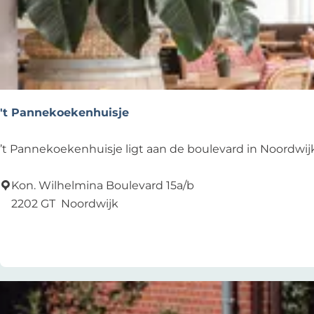
e
t
r
k
e
o
j
e
p
e
r
:
o
p
't Pannekoekenhuisje
:
'
’t Pannekoekenhuisje ligt aan de boulevard in Noordwijk 
t
P
Kon. Wilhelmina Boulevard 15a/b
a
2202 GT
Noordwijk
n
Voeg toe als favoriet
Voeg toe als favoriet
n
e
k
o
e