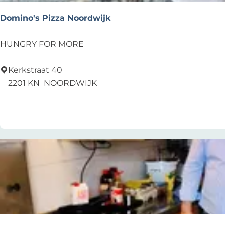
j
k
Domino's Pizza Noordwijk
D
HUNGRY FOR MORE
o
m
Kerkstraat 40
i
2201 KN
NOORDWIJK
n
Voeg toe als favoriet
Voeg toe als favoriet
o
'
s
P
i
z
z
a
N