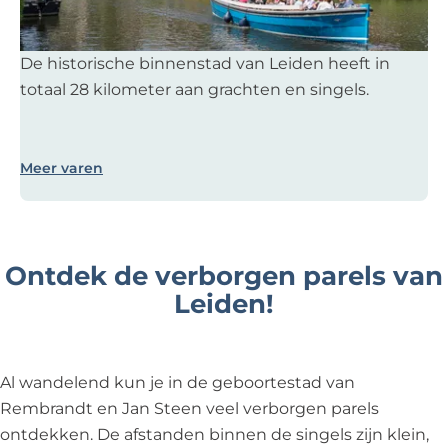
e
n
De historische binnenstad van Leiden heeft in
h
totaal 28 kilometer aan grachten en singels.
e
t
m
Meer varen
o
o
i
s
Ontdek de verborgen parels van
t
Leiden!
v
a
n
a
Al wandelend kun je in de geboortestad van
f
Rembrandt en Jan Steen veel verborgen parels
h
ontdekken. De afstanden binnen de singels zijn klein,