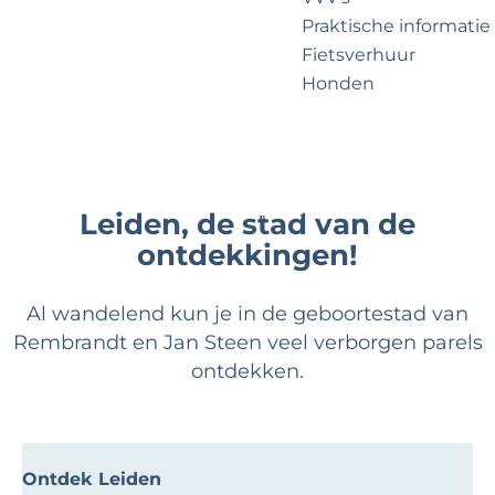
?
e
Praktische informatie
Fietsverhuur
Honden
Voor partners
Zakelijk Noordwijk
Travel Trade
Leiden, de stad van de
ontdekkingen!
Al wandelend kun je in de geboortestad van
Rembrandt en Jan Steen veel verborgen parels
ontdekken.
Ontdek Leiden