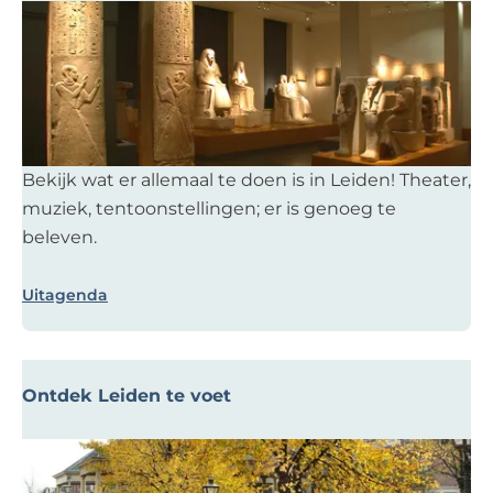
U
i
t
a
g
e
Bekijk wat er allemaal te doen is in Leiden! Theater,
n
muziek, tentoonstellingen; er is genoeg te
d
beleven.
a
Uitagenda
Ontdek Leiden te voet
O
n