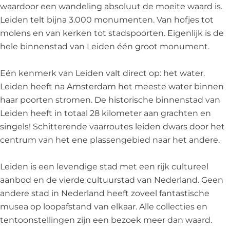
e
waardoor een wandeling absoluut de moeite waard is.
t
Leiden telt bijna 3.000 monumenten. Van hofjes tot
w
molens en van kerken tot stadspoorten. Eigenlijk is de
a
hele binnenstad van Leiden één groot monument.
t
e
Eén kenmerk van Leiden valt direct op: het water.
r
Leiden heeft na Amsterdam het meeste water binnen
haar poorten stromen. De historische binnenstad van
Leiden heeft in totaal 28 kilometer aan grachten en
singels! Schitterende vaarroutes leiden dwars door het
centrum van het ene plassengebied naar het andere.
Leiden is een levendige stad met een rijk cultureel
aanbod en de vierde cultuurstad van Nederland. Geen
andere stad in Nederland heeft zoveel fantastische
musea op loopafstand van elkaar. Alle collecties en
tentoonstellingen zijn een bezoek meer dan waard.