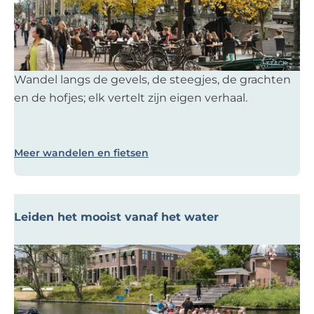
t
d
e
k
Wandel langs de gevels, de steegjes, de grachten
L
en de hofjes; elk vertelt zijn eigen verhaal.
e
i
d
Meer wandelen en fietsen
e
n
t
e
Leiden het mooist vanaf het water
v
o
L
e
e
t
i
d