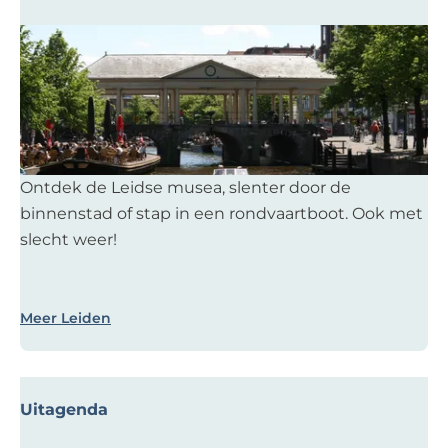
O
n
t
d
e
k
Ontdek de Leidse musea, slenter door de
L
binnenstad of stap in een rondvaartboot. Ook met
e
slecht weer!
i
d
e
Meer Leiden
n
Uitagenda