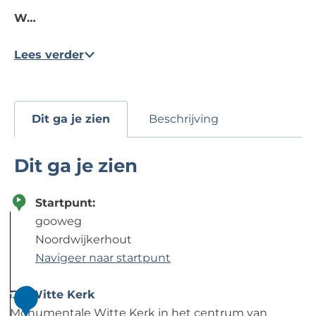
W…
Lees verder
Dit ga je zien
Beschrijving
Dit ga je zien
Startpunt:
gooweg
Noordwijkerhout
Navigeer naar startpunt
De Witte Kerk
1
Monumentale Witte Kerk in het centrum van