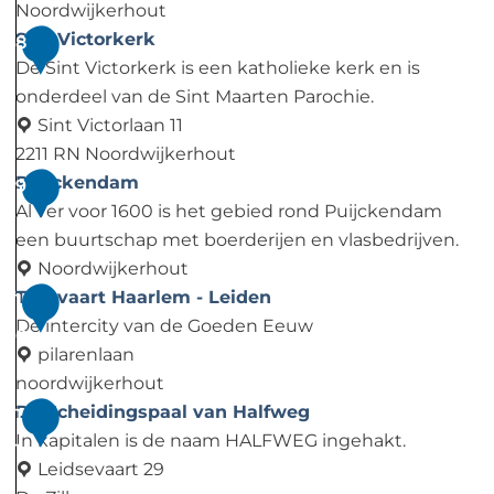
r
u
t
Noordwijkerhout
t
i
o
C
Sint Victorkerk
8
n
z
r
l
De Sint Victorkerk is een katholieke kerk en is
e
e
i
e
onderdeel van de Sint Maarten Parochie.
e
L
e
m
Sint Victorlaan 11
r
e
A
e
2211 RN Noordwijkerhout
o
e
b
n
S
Puijckendam
9
p
u
d
s
i
Al ver voor 1600 is het gebied rond Puijckendam
b
w
i
h
n
een buurtschap met boerderijen en vlasbedrijven.
o
e
j
o
t
Noordwijkerhout
e
n
L
f
V
P
Trekvaart Haarlem - Leiden
1
r
h
e
i
u
De intercity van de Goeden Eeuw
0
d
o
e
c
i
pilarenlaan
e
r
u
t
j
noordwijkerhout
r
s
w
o
c
T
De Scheidingspaal van Halfweg
1
i
t
e
r
k
r
In kapitalen is de naam HALFWEG ingehakt.
1
j
n
k
e
e
Leidsevaart 29