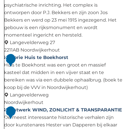
9
e
t
h
n
psychiatrische inrichting. Het complex is
n
e
o
c
ontworpen door P.J. Bekkers en zijn zoon Jos
a
L
e
t
Bekkers en werd op 23 mei 1915 ingezegend. Het
a
o
k
a
gebouw is een rijksmonument en wordt
r
c
M
momenteel ingericht en hersteld.
k
a
Langevelderweg 27
h
r
2211AB Noordwijkerhout
e
i
S
Historie Huis te Boekhorst
2
e
a
i
Huis te Boekhorst was een groot en massief
0
d
n
kasteel dat midden in een vijver staat en te
t
bereiken was via een dubbele ophaalbrug. (boek te
B
koop bij de VVV in Noordwijkerhout)
a
Langevelderweg
v
Noordwijkerhout
o
H
Kunstwerk WIND, ZONLICHT & TRANSPARANTIE
2
i
De meest interessante historische verhalen zijn
1
s
door kunstenares Hester van Dapperen bij elkaar