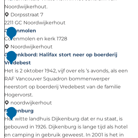
Noordwijkerhout.
Dorpsstraat 7
2211 GC Noordwijkerhout
D
Corenmolen
2
e
Corenmolen en kerk 1728
W
Noordwijkerhout
i
C
Gedenkbord: Halifax stort neer op boerderij
3
t
o
Vredebest
t
r
Het is 2 oktober 1942, vijf over els ’s avonds, als een
e
e
RAF Vancouver Squadron bommenwerper
K
n
neerstort op boerderij Vredebest van de familie
e
m
Hogervorst.
r
o
noordwijkerhout
k
l
G
Dijkenburg
4
e
e
Het witte landhuis Dijkenburg dat er nu staat, is
n
d
gebouwd in 1926. Dijkenburg is lange tijd als hotel
e
en camping in gebruik geweest. In 2001 is het in