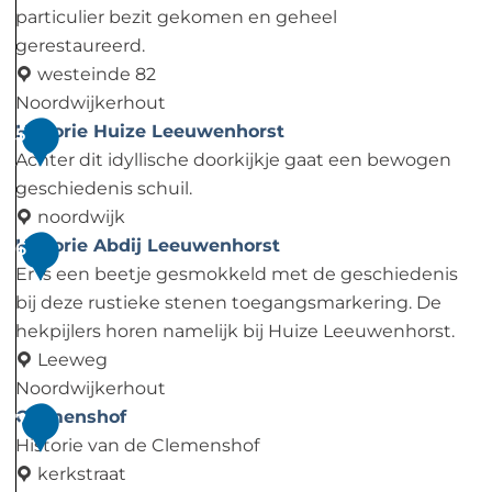
n
particulier bezit gekomen en geheel
k
gerestaureerd.
b
westeinde 82
o
Noordwijkerhout
r
D
Historie Huize Leeuwenhorst
5
d
i
Achter dit idyllische doorkijkje gaat een bewogen
:
j
geschiedenis schuil.
H
k
noordwijk
a
e
H
Historie Abdij Leeuwenhorst
6
l
n
i
Er is een beetje gesmokkeld met de geschiedenis
i
b
s
bij deze rustieke stenen toegangsmarkering. De
f
u
t
hekpijlers horen namelijk bij Huize Leeuwenhorst.
a
r
o
Leeweg
x
g
r
Noordwijkerhout
s
i
H
Clemenshof
7
t
e
i
Historie van de Clemenshof
o
H
s
kerkstraat