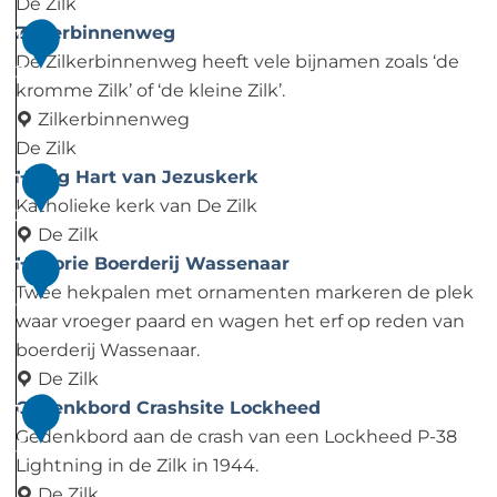
V
h
e
n
k
De Zilk
r
o
r
d
v
D
Zilkerbinnenweg
1
e
r
k
a
a
e
De Zilkerbinnenweg heeft vele bijnamen zoals ‘de
2
d
s
m
a
S
kromme Zilk’ of ‘de kleine Zilk’.
e
t
r
c
Zilkerbinnenweg
b
t
h
De Zilk
e
H
e
Z
Heilig Hart van Jezuskerk
1
s
a
i
i
Katholieke kerk van De Zilk
3
t
a
d
l
De Zilk
r
i
k
H
Historie Boerderij Wassenaar
1
l
n
e
e
Twee hekpalen met ornamenten markeren de plek
4
e
g
r
i
waar vroeger paard en wagen het erf op reden van
m
s
b
l
boerderij Wassenaar.
-
p
i
i
De Zilk
L
a
n
g
H
Gedenkbord Crashsite Lockheed
1
e
a
n
H
i
Gedenkbord aan de crash van een Lockheed P-38
5
i
l
e
a
s
Lightning in de Zilk in 1944.
d
v
n
r
t
De Zilk