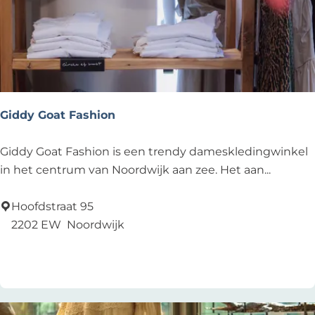
n
g
e
r
s
Giddy Goat Fashion
G
Giddy Goat Fashion is een trendy dameskledingwinkel
i
in het centrum van Noordwijk aan zee. Het aan...
d
d
Hoofdstraat 95
y
2202 EW
Noordwijk
G
Voeg toe als favoriet
Voeg toe als favoriet
o
a
t