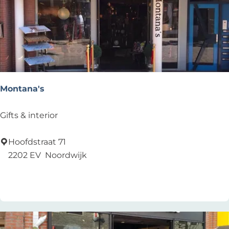
Montana's
M
Gifts & interior
o
n
Hoofdstraat 71
t
2202 EV
Noordwijk
a
Voeg toe als favoriet
Voeg toe als favoriet
n
a
'
s