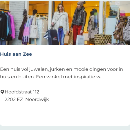
Z
e
e
Huis aan Zee
H
Een huis vol juwelen, jurken en mooie dingen voor in
u
huis en buiten. Een winkel met inspiratie va...
i
s
Hoofdstraat 112
a
2202 EZ
Noordwijk
a
Voeg toe als favoriet
Voeg toe als favoriet
n
Z
e