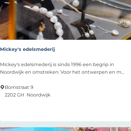
Mickey's edelsmederij
M
Mickey's edelsmederij is sinds 1996 een begrip in
i
Noordwijk en omstreken. Voor het ontwerpen en m...
c
k
Bomstraat 9
e
2202 GH
Noordwijk
y
Voeg toe als favoriet
Voeg toe als favoriet
'
s
e