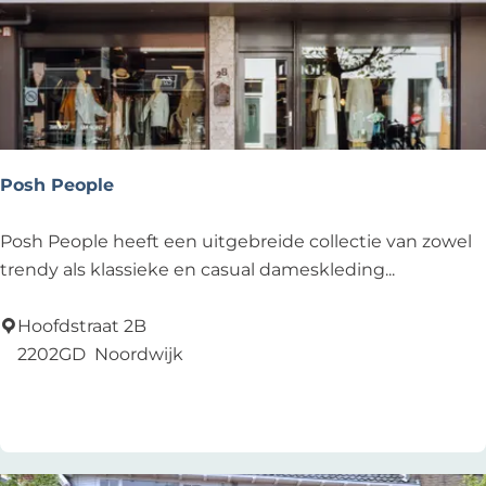
r
s
S
p
o
r
t
Posh People
P
Posh People heeft een uitgebreide collectie van zowel
o
trendy als klassieke en casual dameskleding...
s
h
Hoofdstraat 2B
P
2202GD
Noordwijk
e
Voeg toe als favoriet
Voeg toe als favoriet
o
p
l