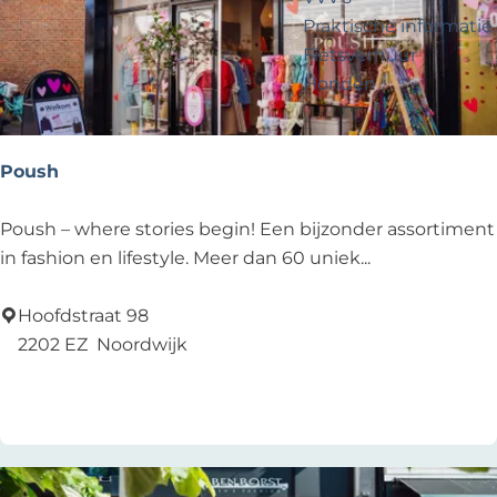
?
e
t
r
k
Praktische informatie
e
o
j
Fietsverhuur
e
p
e
Honden
r
:
o
p
Voor partners
Poush
:
Zakelijk Noordwijk
Travel Trade
P
Poush – where stories begin! Een bijzonder assortiment
o
in fashion en lifestyle. Meer dan 60 uniek...
u
s
Hoofdstraat 98
h
2202 EZ
Noordwijk
Voeg toe als favoriet
Voeg toe als favoriet