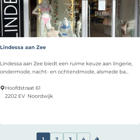
ä
t
e
r
Lindessa aan Zee
L
Lindessa aan Zee biedt een ruime keuze aan lingerie,
i
ondermode, nacht- en ochtendmode, alsmede ba...
n
d
Hoofdstraat 61
e
2202 EV
Noordwijk
s
Voeg toe als favoriet
Voeg toe als favoriet
s
a
a
a
1
2
3
4