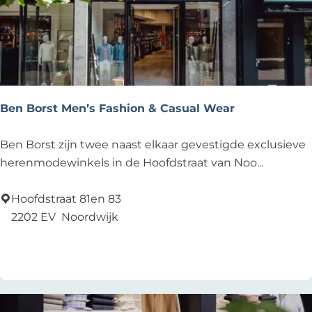
Ben Borst Men’s Fashion & Casual Wear
B
Ben Borst zijn twee naast elkaar gevestigde exclusieve
e
herenmodewinkels in de Hoofdstraat van Noo...
n
B
Hoofdstraat 81en 83
o
2202 EV
Noordwijk
r
Voeg toe als favoriet
Voeg toe als favoriet
s
t
M
e