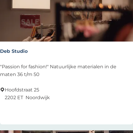
&
T
e
e
n
s
Deb Studio
D
"Passion for fashion!" Natuurlijke materialen in de
e
maten 36 t/m 50
b
S
Hoofdstraat 25
t
2202 ET
Noordwijk
u
Voeg toe als favoriet
Voeg toe als favoriet
d
i
o