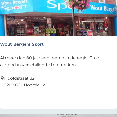
d
e
l
s
m
e
d
Wout Bergers Sport
e
r
W
Al meer dan 80 jaar een begrip in de regio. Groot
i
o
aanbod in verschillende top merken.
j
u
t
Hoofdstraat 32
B
2202 GD
Noordwijk
e
Voeg toe als favoriet
Voeg toe als favoriet
r
g
e