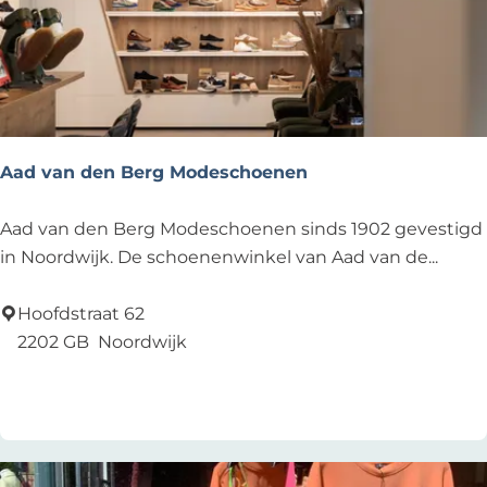
Aad van den Berg Modeschoenen
A
Aad van den Berg Modeschoenen sinds 1902 gevestigd
a
in Noordwijk. De schoenenwinkel van Aad van de...
d
v
Hoofdstraat 62
a
2202 GB
Noordwijk
n
Voeg toe als favoriet
Voeg toe als favoriet
d
e
n
B