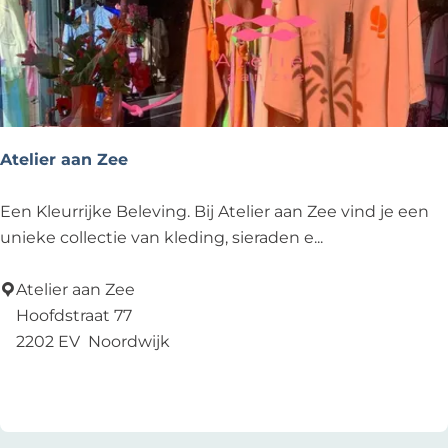
e
r
g
M
o
d
Atelier aan Zee
e
s
A
Een Kleurrijke Beleving. Bij Atelier aan Zee vind je een
c
t
unieke collectie van kleding, sieraden e...
h
e
o
l
Atelier aan Zee
e
i
Hoofdstraat 77
n
e
2202 EV
Noordwijk
e
r
Voeg toe als favoriet
Voeg toe als favoriet
n
a
a
n