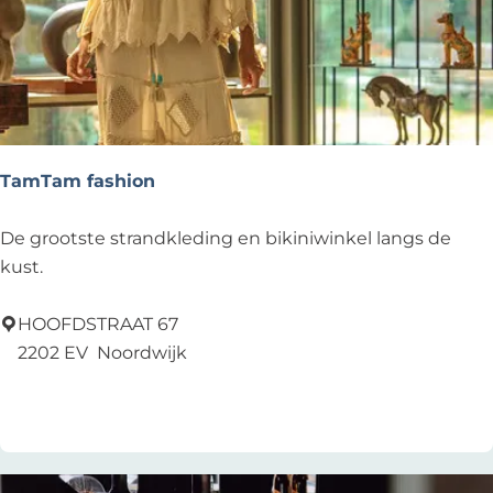
F
a
s
h
i
o
n
TamTam fashion
T
De grootste strandkleding en bikiniwinkel langs de
a
kust.
m
T
HOOFDSTRAAT 67
a
2202 EV
Noordwijk
m
Voeg toe als favoriet
Voeg toe als favoriet
f
a
s