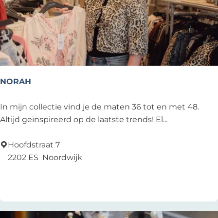
NORAH
N
In mijn collectie vind je de maten 36 tot en met 48.
O
Altijd geïnspireerd op de laatste trends! El...
R
A
Hoofdstraat 7
H
2202 ES
Noordwijk
Voeg toe als favoriet
Voeg toe als favoriet