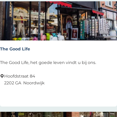
e
The Good Life
T
The Good Life, het goede leven vindt u bij ons.
h
e
Hoofdstraat 84
G
2202 GA
Noordwijk
o
Voeg toe als favoriet
Voeg toe als favoriet
o
d
L
i