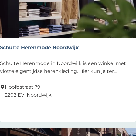
n
’
s
F
a
s
Schulte Herenmode Noordwijk
h
i
S
Schulte Herenmode in Noordwijk is een winkel met
o
c
vlotte eigentijdse herenkleding. Hier kun je ter...
n
h
&
u
Hoofdstraat 79
C
l
2202 EV
Noordwijk
a
t
Voeg toe als favoriet
Voeg toe als favoriet
s
e
u
H
a
e
l
r