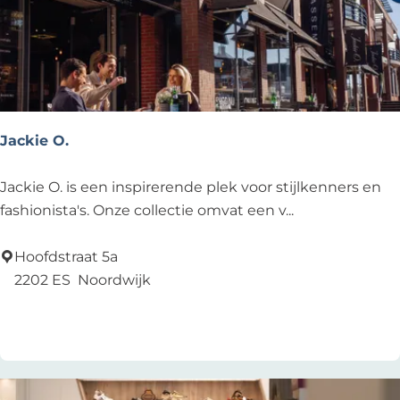
W
e
e
n
a
m
r
o
d
e
Jackie O.
N
o
J
Jackie O. is een inspirerende plek voor stijlkenners en
o
a
fashionista's. Onze collectie omvat een v...
r
c
d
k
Hoofdstraat 5a
w
i
2202 ES
Noordwijk
i
e
Voeg toe als favoriet
Voeg toe als favoriet
j
O
k
.