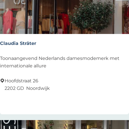
Claudia Sträter
C
Toonaangevend Nederlands damesmodemerk met
l
internationale allure
a
u
Hoofdstraat 26
d
2202 GD
Noordwijk
i
Voeg toe als favoriet
Voeg toe als favoriet
a
S
t
r