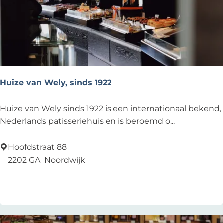
h
i
o
n
Huize van Wely, sinds 1922
H
Huize van Wely sinds 1922 is een internationaal bekend,
u
Nederlands patisseriehuis en is beroemd o...
i
z
Hoofdstraat 88
e
2202 GA
Noordwijk
v
Voeg toe als favoriet
Voeg toe als favoriet
a
n
W