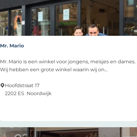
Mr. Mario
M
Mr. Mario is een winkel voor jongens, meisjes en dames.
r
Wij hebben een grote winkel waarin wij on...
.
M
Hoofdstraat 17
a
2202 ES
Noordwijk
r
Voeg toe als favoriet
Voeg toe als favoriet
i
o