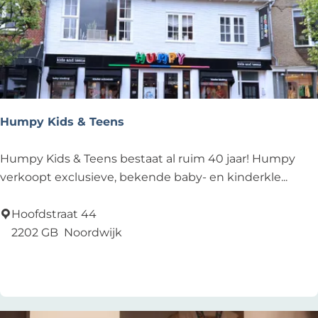
e
Humpy Kids & Teens
H
Humpy Kids & Teens bestaat al ruim 40 jaar! Humpy
u
verkoopt exclusieve, bekende baby- en kinderkle...
m
p
Hoofdstraat 44
y
2202 GB
Noordwijk
K
Voeg toe als favoriet
Voeg toe als favoriet
i
d
s