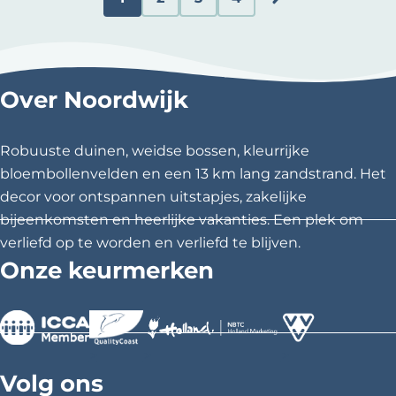
n
H
G
G
G
G
Z
u
a
a
a
a
e
e
i
n
n
n
n
Over Noordwijk
d
a
a
a
a
Robuuste duinen, weidse bossen, kleurrijke
i
a
a
a
a
bloembollenvelden en een 13 km lang zandstrand. Het
g
r
r
r
r
decor voor ontspannen uitstapjes, zakelijke
bijeenkomsten en heerlijke vakanties. Een plek om
e
p
p
p
d
verliefd op te worden en verliefd te blijven.
p
a
a
a
e
Onze keurmerken
a
g
g
g
v
g
i
i
i
o
>
>
>
i
n
n
n
l
Volg ons
n
a
a
a
g