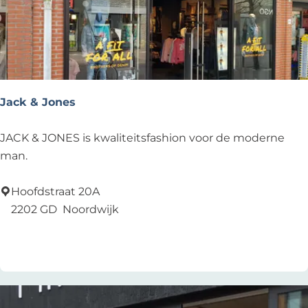
Jack & Jones
J
JACK & JONES is kwaliteitsfashion voor de moderne
a
man.
c
k
Hoofdstraat 20A
&
2202 GD
Noordwijk
J
Voeg toe als favoriet
Voeg toe als favoriet
o
n
e
s