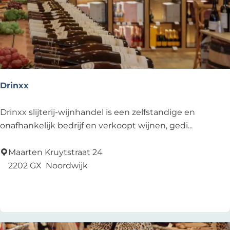
e
l
y
,
s
i
n
Drinxx
d
s
D
Drinxx slijterij-wijnhandel is een zelfstandige en
1
r
onafhankelijk bedrijf en verkoopt wijnen, gedi...
9
i
2
n
Maarten Kruytstraat 24
2
x
2202 GX
Noordwijk
x
Voeg toe als favoriet
Voeg toe als favoriet