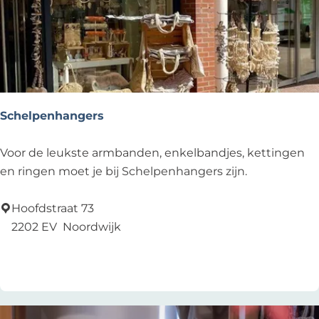
f
e
Schelpenhangers
S
Voor de leukste armbanden, enkelbandjes, kettingen
c
en ringen moet je bij Schelpenhangers zijn.
h
e
Hoofdstraat 73
l
2202 EV
Noordwijk
p
Voeg toe als favoriet
Voeg toe als favoriet
e
n
h
a