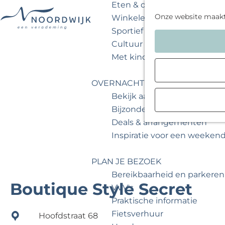
Eten & drinken
Onze website maak
Winkelen
Sportief & actief
G
Cultuur & musea
a
Met kinderen
n
a
OVERNACHTEN
a
Bekijk aanbod
r
Bijzonder overnachten
d
Deals & arrangementen
e
Inspiratie voor een weeken
h
o
PLAN JE BEZOEK
m
Bereikbaarheid en parkeren
e
Boutique Style Secret
VVV's
p
Praktische informatie
a
Fietsverhuur
Hoofdstraat 68
g