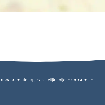
ntspannen uitstapjes, zakelijke bijeenkomsten en