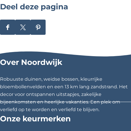
a
Deel deze pagina
N
o
o
r
d
D
D
D
w
e
e
e
i
j
e
e
e
k
l
l
l
e
Over Noordwijk
r
d
d
d
h
e
e
e
o
z
z
z
u
Robuuste duinen, weidse bossen, kleurrijke
t
e
e
e
bloembollenvelden en een 13 km lang zandstrand. Het
p
p
p
decor voor ontspannen uitstapjes, zakelijke
a
a
a
bijeenkomsten en heerlijke vakanties. Een plek om
g
g
g
verliefd op te worden en verliefd te blijven.
i
i
i
Onze keurmerken
n
n
n
a
a
a