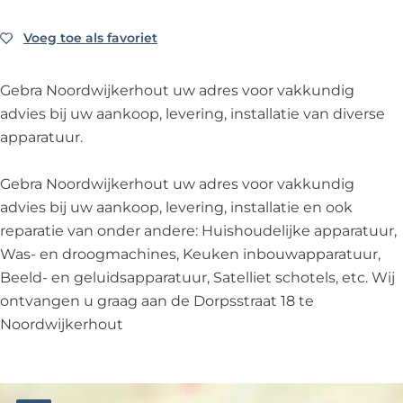
d
r
o
W
d
E
G
l
r
o
G
Voeg toe als favoriet
Voeg toe als favoriet
l
e
d
l
r
e
e
b
G
d
l
b
c
Gebra Noordwijkerhout uw adres voor vakkundig
r
e
G
d
r
t
advies bij uw aankoop, levering, installatie van diverse
a
b
e
G
a
r
apparatuur.
N
r
b
e
N
o
o
a
r
b
o
W
Gebra Noordwijkerhout uw adres voor vakkundig
o
N
a
r
o
o
advies bij uw aankoop, levering, installatie en ook
r
o
N
a
r
r
reparatie van onder andere: Huishoudelijke apparatuur,
d
o
o
N
d
l
Was- en droogmachines, Keuken inbouwapparatuur,
w
r
o
o
w
d
Beeld- en geluidsapparatuur, Satelliet schotels, etc. Wij
i
d
r
o
i
G
ontvangen u graag aan de Dorpsstraat 18 te
j
w
d
r
j
e
Noordwijkerhout
k
i
w
d
k
b
e
j
i
w
e
r
r
k
j
i
r
a