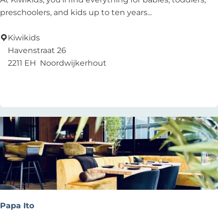
i
preschoolers, and kids up to ten years...
w
i
Kiwikids
k
Havenstraat 26
i
2211 EH
Noordwijkerhout
d
Add as favourite
Add as favourite
s
Papa Ito