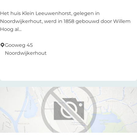
H
Het huis Klein Leeuwenhorst, gelegen in
u
Noordwijkerhout, werd in 1858 gebouwd door Willem
i
Hoog al...
z
e
Gooweg 45
K
Noordwijkerhout
l
Add as favourite
Add as favourite
e
i
n
L
e
e
u
w
e