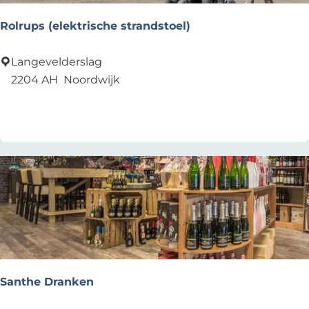
Rolrups (elektrische strandstoel)
R
Langevelderslag
o
2204 AH
Noordwijk
l
Add as favourite
Add as favourite
r
u
p
s
(
e
l
e
k
t
Santhe Dranken
r