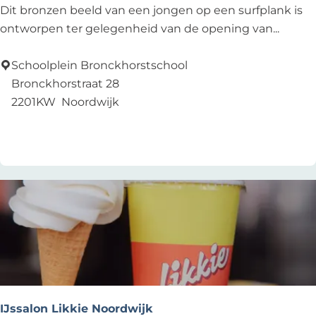
a
S
Dit bronzen beeld van een jongen op een surfplank is
s
c
ontworpen ter gelegenheid van de opening van...
t
u
l
Schoolplein Bronckhorstschool
p
Bronckhorstraat 28
t
2201KW
Noordwijk
u
Add as favourite
Add as favourite
u
r
'
S
u
r
f
e
r
'
IJssalon Likkie Noordwijk