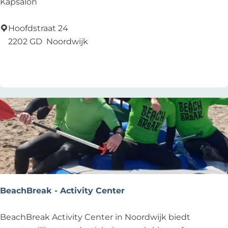
K
Kapsalon
h
Z
a
o
e
p
Hoofdstraat 24
r
e
s
2202 GD
Noordwijk
s
a
Add as favourite
Add as favourite
t
l
o
n
K
e
u
n
BeachBreak - Activity Center
B
BeachBreak Activity Center in Noordwijk biedt