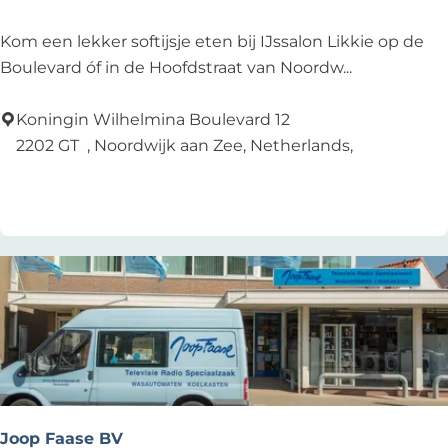
I
Kom een lekker softijsje eten bij IJssalon Likkie op de
J
Boulevard óf in de Hoofdstraat van Noordw...
s
s
Koningin Wilhelmina Boulevard 12
a
2202 GT
, Noordwijk aan Zee, Netherlands,
l
Add as favourite
Add as favourite
o
n
L
i
k
k
i
e
N
o
Joop Faase BV