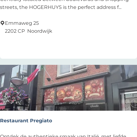
o
streets, the HOGERHUYS is the perfect address f...
g
e
Emmaweg 25
r
2202 CP
Noordwijk
h
Add as favourite
Add as favourite
u
y
s
Restaurant Pregiato
R
Ontdek de authentieke smaak van Italië, met liefde