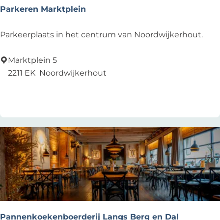
n
Parkeren Marktplein
h
o
P
Parkeerplaats in het centrum van Noordwijkerhout.
r
a
s
r
Marktplein 5
t
k
2211 EK
Noordwijkerhout
e
Add as favourite
Add as favourite
r
e
n
M
a
r
k
t
p
l
Pannenkoekenboerderij Langs Berg en Dal