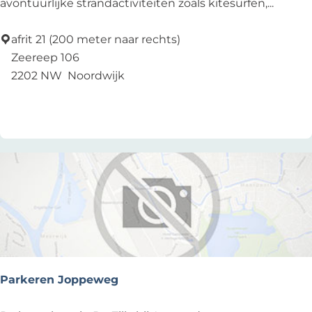
e
avontuurlijke strandactiviteiten zoals kitesurfen,...
a
c
afrit 21 (200 meter naar rechts)
h
Zeereep 106
B
2202 NW
Noordwijk
r
Add as favourite
Add as favourite
e
a
k
-
A
c
t
i
v
i
Parkeren Joppeweg
t
y