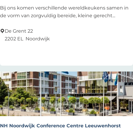
P
Bij ons komen verschillende wereldkeukens samen in
a
de vorm van zorgvuldig bereide, kleine gerecht...
p
a
De Grent 22
I
2202 EL
Noordwijk
t
Add as favourite
Add as favourite
o
NH Noordwijk Conference Centre Leeuwenhorst