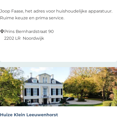
o
r
J
Joop Faase, het adres voor huishoudelijke apparatuur.
d
o
Ruime keuze en prima service.
w
o
i
p
Prins Bernhardstraat 90
j
F
2202 LR
Noordwijk
k
a
Add as favourite
Add as favourite
a
s
e
B
V
Huize Klein Leeuwenhorst