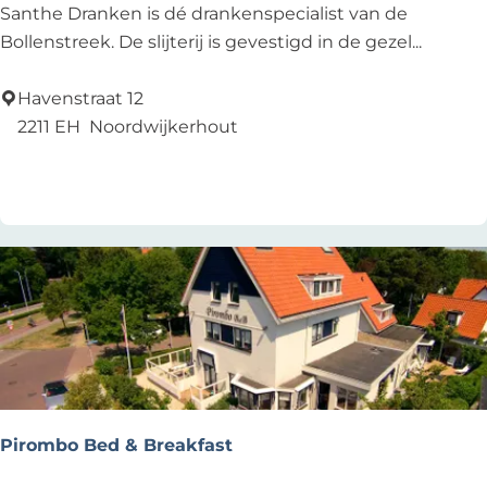
i
S
Santhe Dranken is dé drankenspecialist van de
s
a
Bollenstreek. De slijterij is gevestigd in de gezel...
c
n
h
t
Havenstraat 12
e
h
2211 EH
Noordwijkerhout
s
e
Add as favourite
Add as favourite
t
D
r
r
a
a
n
n
d
k
s
e
t
n
o
e
l
Pirombo Bed & Breakfast
)