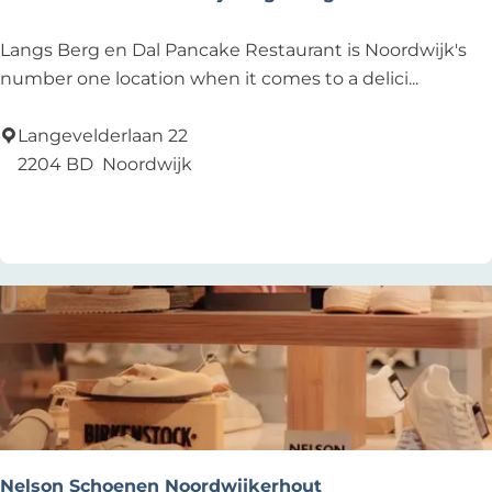
e
i
P
Langs Berg en Dal Pancake Restaurant is Noordwijk's
n
a
number one location when it comes to a delici...
n
n
Langevelderlaan 22
e
2204 BD
Noordwijk
n
Add as favourite
Add as favourite
k
o
e
k
e
n
b
o
e
r
Nelson Schoenen Noordwijkerhout