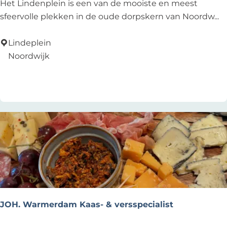
L
Het Lindenplein is een van de mooiste en meest
i
sfeervolle plekken in de oude dorpskern van Noordw...
n
d
Lindeplein
e
Noordwijk
n
Add as favourite
Add as favourite
p
l
e
i
n
JOH. Warmerdam Kaas- & versspecialist