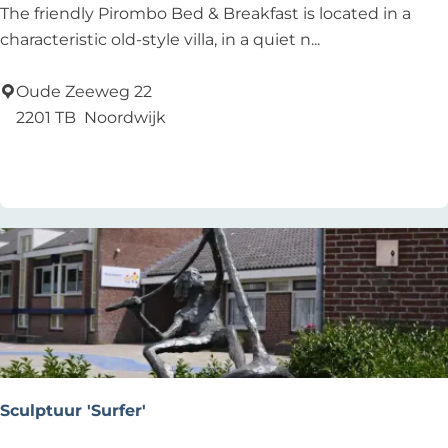
P
The friendly Pirombo Bed & Breakfast is located in a
i
characteristic old-style villa, in a quiet n...
r
o
Oude Zeeweg 22
m
2201 TB
Noordwijk
b
Add as favourite
Add as favourite
o
B
e
d
&
B
r
e
a
k
Sculptuur 'Surfer'
f