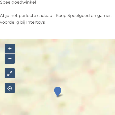
s
Speelgoedwinkel
Atijd het perfecte cadeau | Koop Speelgoed en games
voordelig bij Intertoys
+
−
I
n
t
e
r
t