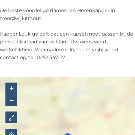
u
o
p
k
u
s
De beste voordelige dames- en Herenkapper in
k
a
Noordwijkerhout.
l
o
Kapper Louk gelooft dat een kapsel moet passen bij de
n
persoonlijkheid van de klant. Uw wens wordt
L
werkelijkheid. Voor nadere info, neem vrijblijvend
o
contact op, tel. 0252 347177
u
k
+
−
K