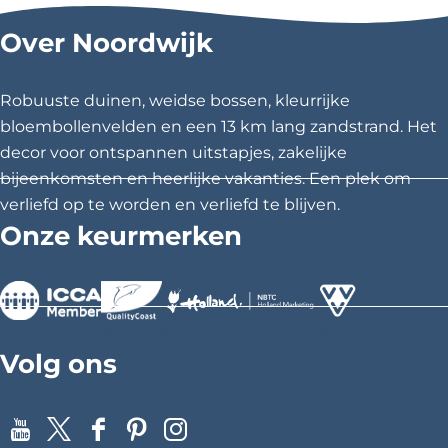
l
l
l
Over Noordwijk
d
d
d
e
e
e
z
z
z
Robuuste duinen, weidse bossen, kleurrijke
e
e
e
bloembollenvelden en een 13 km lang zandstrand. Het
p
p
p
decor voor ontspannen uitstapjes, zakelijke
a
a
a
bijeenkomsten en heerlijke vakanties. Een plek om
g
g
g
verliefd op te worden en verliefd te blijven.
i
i
i
Onze keurmerken
n
n
n
a
a
a
o
o
o
p
p
p
>
>
>
F
X
P
Volg ons
a
i
c
n
e
t
Y
X
F
P
I