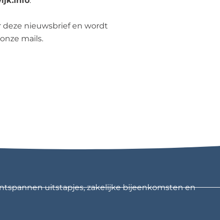
jk.info
.
r deze nieuwsbrief en wordt
onze mails.
ntspannen uitstapjes, zakelijke bijeenkomsten en