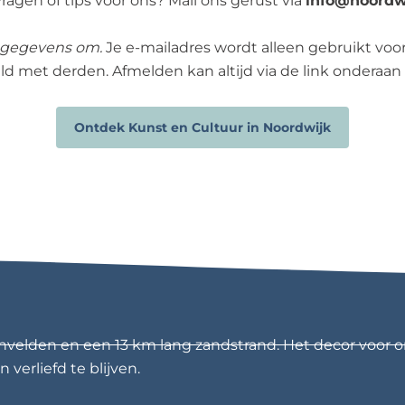
ragen of tips voor ons? Mail ons gerust via
info@noordwi
 gegevens om.
Je e-mailadres wordt alleen gebruikt voo
ld met derden. Afmelden kan altijd via de link onderaan 
Ontdek Kunst en Cultuur in Noordwijk
nvelden en een 13 km lang zandstrand. Het decor voor o
 verliefd te blijven.