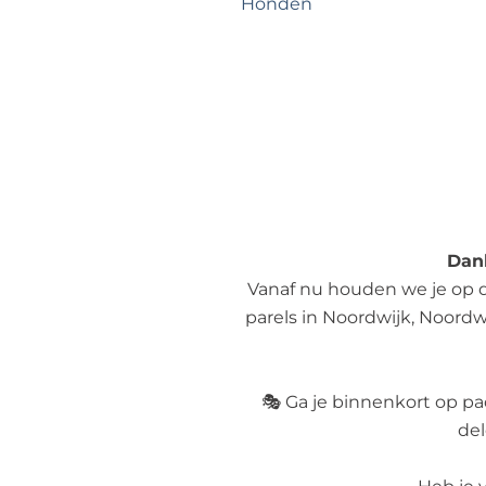
Honden
h
e
r
i
j
v
i
n
g
!
Dank
Vanaf nu houden we je op 
parels in Noordwijk, Noordwi
🎭 Ga je binnenkort op pa
del