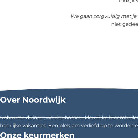
Heb je v
We gaan zorgvuldig met je
niet gedee
Over Noordwijk
Robuuste duinen, weidse bossen, kleurrijke bloembolle
heerlijke vakanties. Een plek om verliefd op te worden en
Onze keurmerken