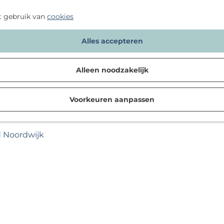
ing!
t gebruik van
cookies
Alles accepteren
Alleen noodzakelijk
Voorkeuren aanpassen
d Noordwijk