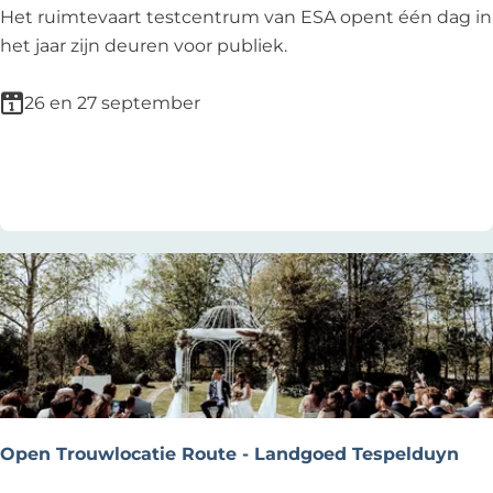
n
t
O
Het ruimtevaart testcentrum van ESA opent één dag in
r
p
het jaar zijn deuren voor publiek.
i
e
b
n
26 en 27 september
u
d
t
a
Voeg toe als favoriet
Voeg toe als favoriet
e
g
-
E
B
S
r
A
u
E
c
s
i
t
f
e
i
c
e
2
Open Trouwlocatie Route - Landgoed Tespelduyn
d
0