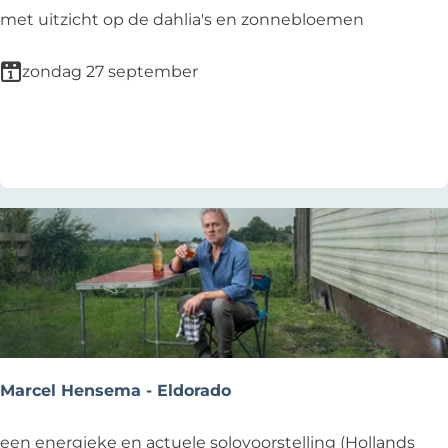
D
O
met uitzicht op de dahlia's en zonnebloemen
o
p
o
t
zondag 27 september
s
r
(
e
Voeg toe als favoriet
Voeg toe als favoriet
2
d
+
e
)
n
v
a
n
P
o
p
c
Marcel Hensema - Eldorado
o
r
M
een energieke en actuele solovoorstelling (Hollands