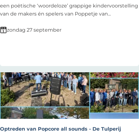
e
b
D
een poëtische ‘woordeloze’ grappige kindervoorstelling
l
a
e
van de makers én spelers van Poppetje van...
d
d
G
u
/
r
zondag 27 september
y
s
o
n
h
t
Voeg toe als favoriet
Voeg toe als favoriet
i
e
n
H
r
a
i
a
n
y
y
-
o
B
k
l
u
o
)
k
Optreden van Popcore all sounds - De Tulperij
&