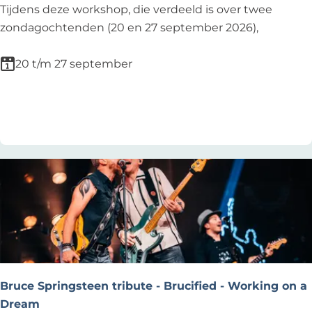
s
F
Tijdens deze workshop, die verdeeld is over twee
t
o
zondagochtenden (20 en 27 september 2026),
r
t
a
o
20 t/m 27 september
a
w
t
o
Voeg toe als favoriet
Voeg toe als favoriet
r
k
s
h
o
p
z
a
d
e
Bruce Springsteen tribute - Brucified - Working on a
n
Dream