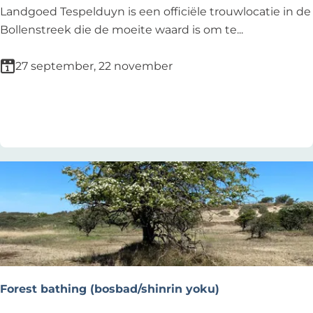
-
2
O
Landgoed Tespelduyn is een officiële trouwlocatie in de
W
6
p
Bollenstreek die de moeite waard is om te...
o
e
r
n
27 september, 22 november
k
T
i
r
Voeg toe als favoriet
Voeg toe als favoriet
n
o
g
u
o
w
n
l
a
o
D
c
r
a
e
t
a
i
m
e
Forest bathing (bosbad/shinrin yoku)
R