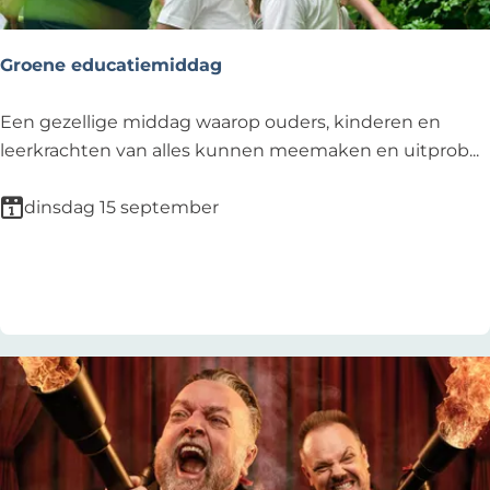
é
e
Groene educatiemiddag
s
G
Een gezellige middag waarop ouders, kinderen en
r
leerkrachten van alles kunnen meemaken en uitprob...
o
e
dinsdag 15 september
n
e
Voeg toe als favoriet
Voeg toe als favoriet
e
d
u
c
a
t
i