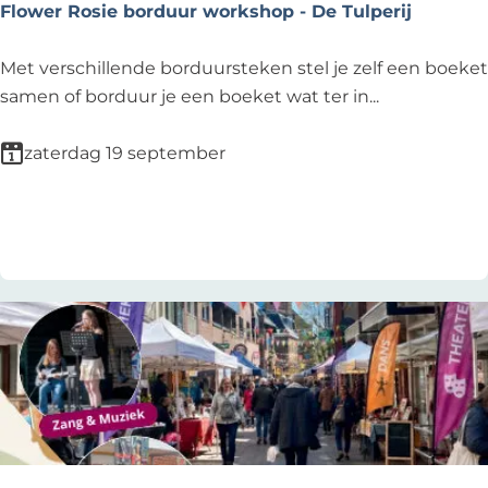
d
Flower Rosie borduur workshop - De Tulperij
w
i
F
Met verschillende borduursteken stel je zelf een boeket
j
l
samen of borduur je een boeket wat ter in...
k
o
-
w
zaterdag 19 september
H
e
o
r
Voeg toe als favoriet
Voeg toe als favoriet
u
R
t
o
k
s
r
i
o
e
c
b
h
o
t
r
2
d