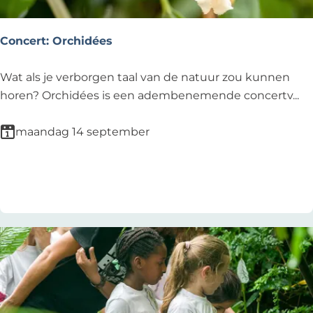
o
p
Concert: Orchidées
:
C
Wat als je verborgen taal van de natuur zou kunnen
o
horen? Orchidées is een adembenemende concertv...
n
c
maandag 14 september
e
r
Voeg toe als favoriet
Voeg toe als favoriet
t
:
O
r
c
h
i
d