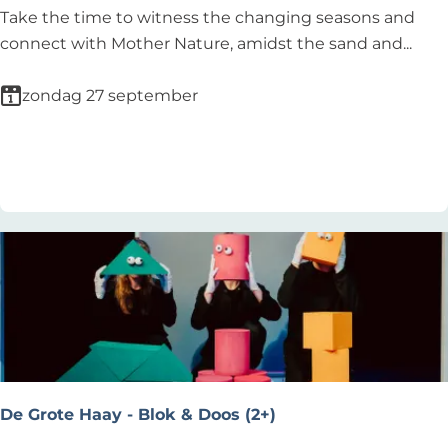
o
F
Take the time to witness the changing seasons and
u
o
connect with Mother Nature, amidst the sand and...
t
r
e
e
zondag 27 september
-
s
L
t
Voeg toe als favoriet
Voeg toe als favoriet
a
b
n
a
d
t
g
h
o
i
e
n
d
g
T
(
e
b
s
o
De Grote Haay - Blok & Doos (2+)
p
s