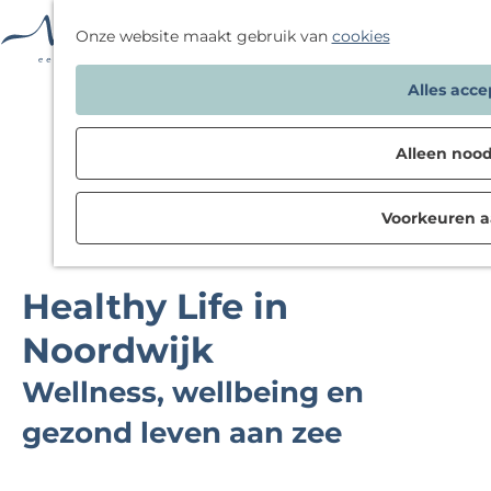
F
Onze website maakt gebruik van
cookies
a
G
Alles acc
v
a
o
n
r
Alleen nood
a
i
a
e
Voorkeuren 
r
t
d
e
e
n
Healthy Life in
h
o
Noordwijk
m
Wellness, wellbeing en
e
p
gezond leven aan zee
a
g